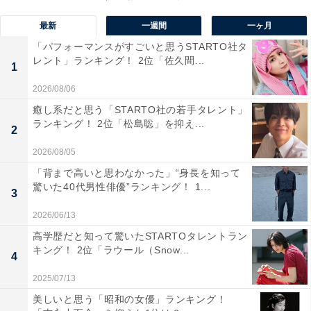
もスティッククリーナーは、国内累計販売台数500万台
を突破した大人気の商品となっています。
最新
一週間
一ヶ月
「パフォーマンスがすごいと思うSTARTO社タ
レント」ランキング！ 2位「佐久間...
自由回答を見ると、「価格が安い製品が多いメーカーで
1
すが評価もそこそこ高いイメージがあります」（40代女
2026/08/06
性／愛知県）や、「アイリスオーヤマの家電は性能が良
癒し系だと思う「STARTO社の若手タレント」
いのに安いと思う」（30代女性／岐阜県）といったコメ
ランキング！ 2位「松島聡」を抑え...
2
ントが寄せられていました。
2026/08/05
「背まで高いと思わなかった」“身長を知って
驚いた40代男性俳優”ランキング！ 1...
3
2026/06/13
高学歴だと知って驚いたSTARTOタレントラン
キング！ 2位「ラウール（Snow...
4
2025/07/13
美しいと思う「昭和の女優」ランキング！