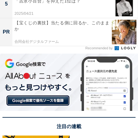
「吉永小百合」を抑えた1位は？
5
2025/04/21
【宝くじの裏技】当たる側に回るか、このまま
か
PR
専門家は結果をこう見る！
合同会社デジタルファーム
Recommended by
今回の調査で判明した結果について、「All About」デジ
タル・家電ガイドの安蔵靖志さんに解説してもらいまし
た。
●安蔵さんのコメント
「アイリスオーヤマは、ものづくりにおいて最初にター
ゲットとなるユーザー層を設定し、そのターゲットにと
って必要十分な機能だけに絞り込んで搭載することで価
格を抑えています。元から『コストパフォーマンスがよ
注目の連載
い』と思われやすいものづくりを徹底しているというこ