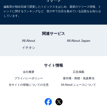
リサーチ
編集部が独自目線で調査したトピックスをはじめ、最新のリリース情報、ト
レンドに関するランキングなど、世の中で注目を集めている話題をお知らせ
しています。
こちらもおすすめ
「高い掃除機」「安い掃除機」は何が違う？
関連サービス
「高いから良い」とは限らない？ 【家電のプロ
が解説】
All About
All About Japan
イチオシ
サイト情報
会社概要
広告掲載
プライバシーポリシー
著作権・商標・免責事項
当サイトの情報についての注意
All About ニュースについて
1
2