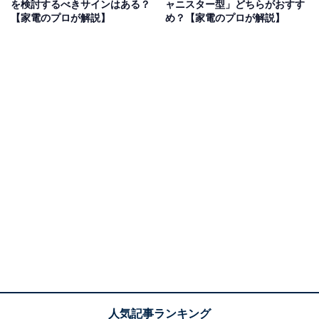
を検討するべきサインはある？
ャニスター型」どちらがおすす
【家電のプロが解説】
め？【家電のプロが解説】
第1位：アイリスオーヤマ（207票）
1位は、「アイリスオーヤマ」でした！
手ごろな価格で手に入る商品がそろうアイリスオーヤ
マ。スティッククリーナーやハンディクリーナーなどを
取り扱う掃除機の分野においても、コストパフォーマン
スに優れた商品が多数ラインアップされています。中で