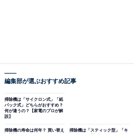
1958年に日本で初めて携帯用電気カンナを販売して以
降、家庭用から業務用まで幅広い分野で活躍してきたメ
ーカーであるマキタ。そんなマキタ製品の心臓部を支え
てきたモーターが使われた掃除機は、シンプルかつ高性
能な使いやすいモデルがそろっており、価格もリーズナ
ブルです。
自由回答を見ると、「業務用で使われているくらい軽い
し吸引力も良い」（30代女性／福井県）や、「掃除会社
の方が使っていてコスパがいいと言っていたので」（30
編集部が選ぶおすすめ記事
代女性／茨城県）といったコメントが寄せられていま
す。
掃除機は「サイクロン式」「紙
パック式」どちらがおすすめ？
何が違うの？【家電のプロが解
説】
掃除機の寿命は何年？ 買い替え
掃除機は「スティック型」「キ