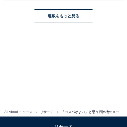
ンスに。記事執筆のほか、テレビやラジオ、新聞、雑誌
など多数のメディアに出演。ラジオ番組の家電コーナー
連載をもっと見る
の構成なども手掛ける。
10位までの全ランキング結果を見
次ページ
る
All About ニュース
リサーチ
「コスパがよい」と思う掃除機のメーカーランキング！ 2位「マキタ」、1位は？【家電のプロが解説】