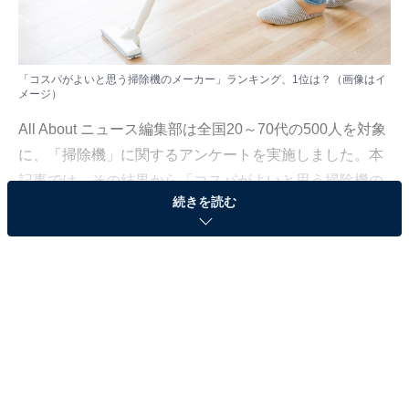
「コスパがよいと思う掃除機のメーカー」ランキング、1位は？（画像はイ
メージ）
All About ニュース編集部は全国20～70代の500人を対象
に、「掃除機」に関するアンケートを実施しました。本
記事では、その結果から「コスパがよいと思う掃除機の
続きを読む
メーカー」ランキングを紹介します！
＞10位までの全ランキング結果を見る
第2位：マキタ（73票）
2位は、「マキタ」です！