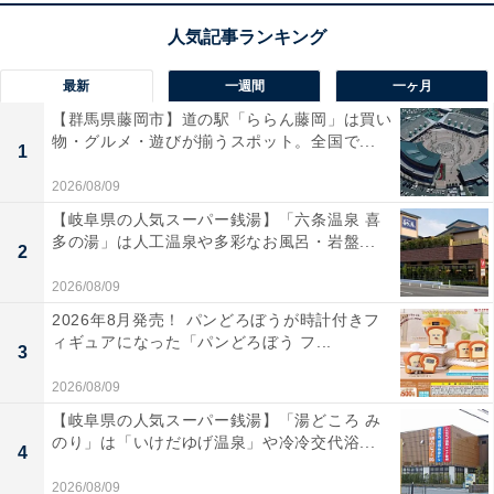
最新
一週間
一ヶ月
【群馬県藤岡市】道の駅「ららん藤岡」は買い
物・グルメ・遊びが揃うスポット。全国で...
1
2026/08/09
【岐阜県の人気スーパー銭湯】「六条温泉 喜
多の湯」は人工温泉や多彩なお風呂・岩盤...
2
2026/08/09
2026年8月発売！ パンどろぼうが時計付きフ
ィギュアになった「パンどろぼう フ...
3
2026/08/09
【岐阜県の人気スーパー銭湯】「湯どころ み
のり」は「いけだゆげ温泉」や冷冷交代浴...
4
2026/08/09