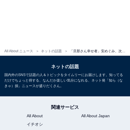
All About ニュース
ネットの話題
「旦那さん幸せ者」安めぐみ、次女とのほっこりツーショットに反響！ 「めぐみママ綺麗」「可愛い」
ネットの話題
国内外のSNSで話題の人＆トピックをタイムリーにお届けします。知ってる
だけでちょっと得する、なんだか楽しい気分になれる、ネット発「知ら（な
きゃ）損」ニュースが盛りだくさん。
関連サービス
All About
All About Japan
イチオシ