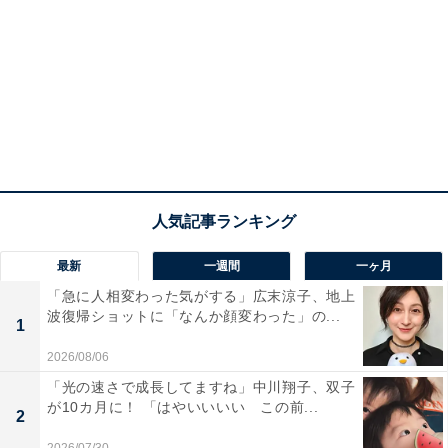
最新
一週間
一ヶ月
「急に人相変わった気がする」広末涼子、地上
波復帰ショットに「なんか顔変わった」の...
1
2026/08/06
「光の速さで成長してますね」中川翔子、双子
が10カ月に！ 「はやいいいい この前...
2