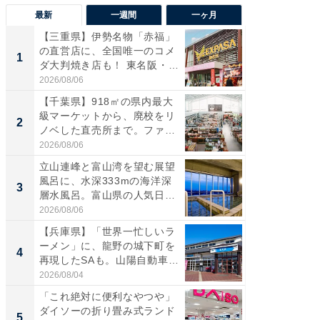
最新
一週間
一ヶ月
【三重県】伊勢名物「赤福」
【兵庫
の直営店に、全国唯一のコメ
ーメン
1
1
ダ大判焼き店も！ 東名阪・
再現した
伊...
道...
2026/08/06
2026/08/0
【千葉県】918㎡の県内最大
【三重
級マーケットから、廃校をリ
「鈴鹿天
2
2
ノベした直売所まで。ファ
は100
ー...
2026/08/06
2026/08/0
立山連峰と富山湾を望む展望
「ミニオ
風呂に、水深333mの海洋深
ッグ！ 
3
3
層水風呂。富山県の人気日
ど、夏限
帰...
2026/08/06
2026/08/0
【兵庫県】「世界一忙しいラ
【埼玉
ーメン」に、龍野の城下町を
「行田天
4
4
再現したSAも。山陽自動車
は和の
道...
が...
2026/08/04
2026/08/0
「これ絶対に便利なやつや」
【石川
ダイソーの折り畳み式ランド
湯】「天
5
5