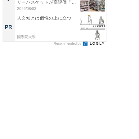
リーバスケットが高評価「使
賀ゆめ
わ...
お...
2026/08/03
2026/08/0
人文知とは個性の上に立つ
頑張ら
にくい
PR
PR
國學院大學
森永乳業
Recommended by