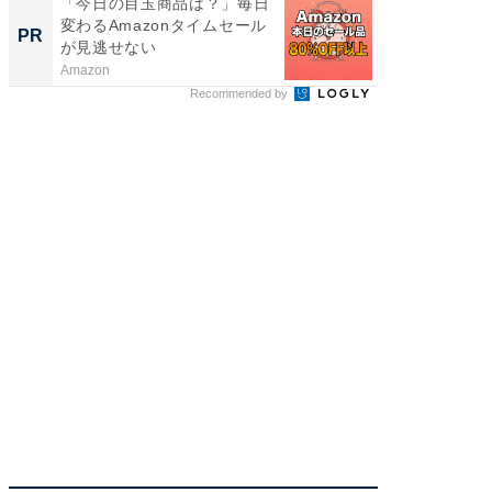
「今日の目玉商品は？」毎日
競馬予
変わるAmazonタイムセール
書きま
PR
PR
が見逃せない
Amazon
BettingBr
Recommended by