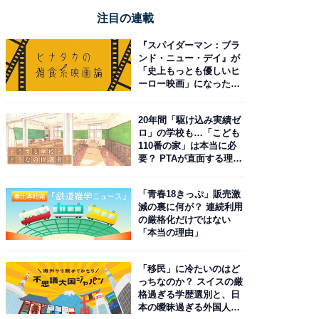
注目の連載
『スパイダーマン：ブラ
ンド・ニュー・デイ』が
「史上もっとも優しいヒ
ーロー映画」になった理
由。予習したい作品は？
20年間「駆け込み実績ゼ
ロ」の学校も…「こども
110番の家」は本当に必
要？ PTAが直面する理想
と現実
「青春18きっぷ」販売激
減の裏に何が？ 連続利用
の厳格化だけではない
「本当の理由」
「移民」に冷たいのはど
っちなのか？ スイスの厳
格過ぎる学歴選別と、日
本の曖昧過ぎる外国人政