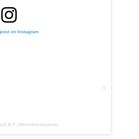
 post on Instagram
 舟山久美子 (@kumikofunayama)