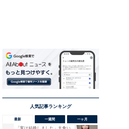
最新
一週間
一ヶ月
「実は結婚しました」大食い
「さす