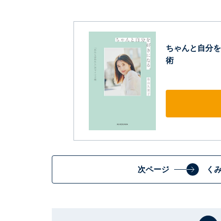
ちゃんと自分を
術
次ページ
く