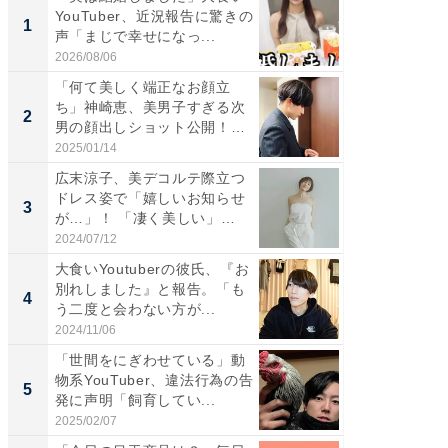
YouTuber、近況報告に驚きの
は」高
1
1
声「まじで幸せになっ...
災地を
「カ...
2026/08/06
2026/08/0
「何て美しく端正なお顔立
「女の
ち」神崎恵、美男子すぎる次
介、バ
2
2
男の顔出しショット公開！
らのプレ
「め...
愛...
2025/01/14
2026/08/0
広末涼子、美デコルテ際立つ
「脚が
ドレス姿で「嬉しいお知らせ
横川尚
3
3
が…」！ 「凄く美しい」
ムキな姿
「透...
刃...
2024/07/12
2026/08/0
大食いYoutuberの彼氏、『お
「2人と
別れしました』と報告。「も
團十郎
4
4
う二度と会わない方が...
「後ろ
「...
2024/11/06
2026/08/0
「世間をにぎわせている」動
「脳がバ
物系YouTuber、違法行為の告
装姿が話
5
5
発に声明「飼育してい...
のお父さ
2025/02/07
2026/08/0