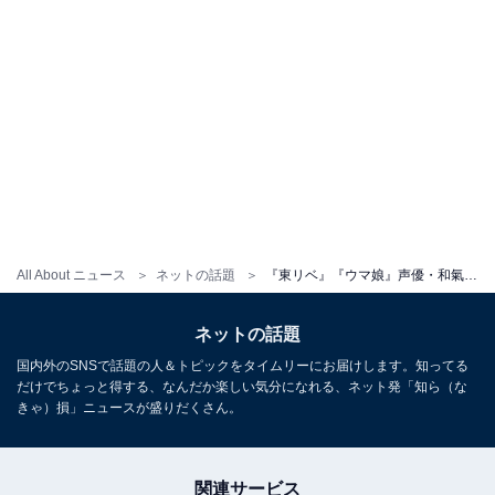
All About ニュース
ネットの話題
『東リベ』『ウマ娘』声優・和氣あず未、妊娠発表。「新しい命を授かりました」
ネットの話題
国内外のSNSで話題の人＆トピックをタイムリーにお届けします。知ってる
だけでちょっと得する、なんだか楽しい気分になれる、ネット発「知ら（な
きゃ）損」ニュースが盛りだくさん。
関連サービス