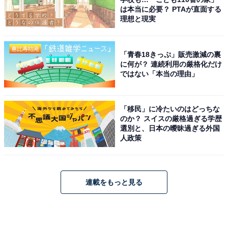
は本当に必要？ PTAが直面する
理想と現実
「青春18きっぷ」販売激減の裏
に何が？ 連続利用の厳格化だけ
ではない「本当の理由」
「移民」に冷たいのはどっちな
のか？ スイスの厳格過ぎる学歴
選別と、日本の曖昧過ぎる外国
人政策
連載をもっと見る