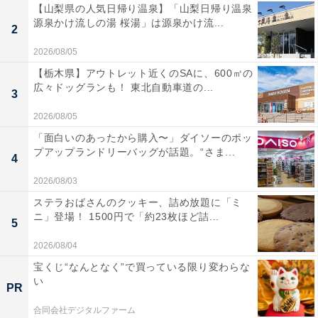
【山梨県の人気日帰り温泉】「山梨日帰り温泉
源泉かけ流しの湯 桜湯」は源泉かけ流...
2
2026/08/05
【栃木県】アウトレット近くのSAに、600㎡の
広々ドッグランも！ 東北自動車道の...
3
2026/08/05
「面白いのあったから購入〜」ダイソーのポッ
プアップランドリーバッグが話題。“さま...
4
2026/08/03
ステラおばさんのクッキー、詰め放題に「ミ
ニ」登場！ 1500円で「約23枚ほど詰...
5
2026/08/04
宝くじ“なんとなく”で買っている限り変わらな
い
PR
合同会社デジタルファーム