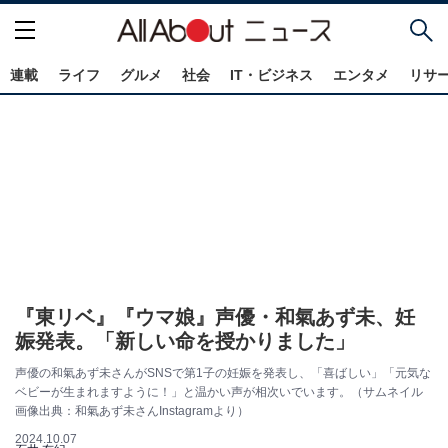
連載
ライフ
グルメ
社会
IT・ビジネス
エンタメ
リサ
『東リベ』『ウマ娘』声優・和氣あず未、妊
娠発表。「新しい命を授かりました」
声優の和氣あず未さんがSNSで第1子の妊娠を発表し、「喜ばしい」「元気な
ベビーが生まれますように！」と温かい声が相次いでいます。（サムネイル
画像出典：和氣あず未さんInstagramより）
2024.10.07