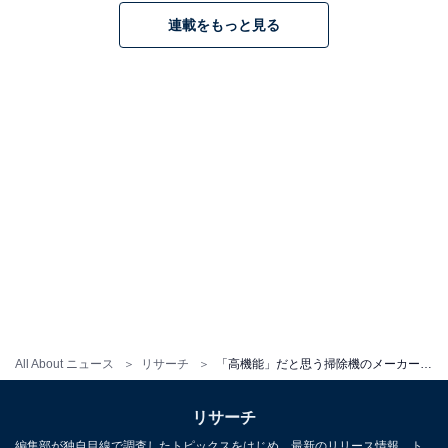
連載をもっと見る
All About ニュース
リサーチ
「高機能」だと思う掃除機のメーカーランキング！ 2位「パナソニック」を抑えた1位は？
リサーチ
編集部が独自目線で調査したトピックスをはじめ、最新のリリース情報、ト