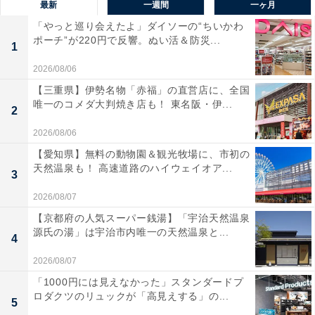
最新
一週間
一ヶ月
「やっと巡り会えたよ」ダイソーの“ちいかわ
ポーチ”が220円で反響。ぬい活＆防災...
1
2026/08/06
【三重県】伊勢名物「赤福」の直営店に、全国
唯一のコメダ大判焼き店も！ 東名阪・伊...
2
2026/08/06
【愛知県】無料の動物園＆観光牧場に、市初の
天然温泉も！ 高速道路のハイウェイオア...
3
2026/08/07
【京都府の人気スーパー銭湯】「宇治天然温泉
源氏の湯」は宇治市内唯一の天然温泉と...
4
2026/08/07
「1000円には見えなかった」スタンダードプ
ロダクツのリュックが「高見えする」の...
5