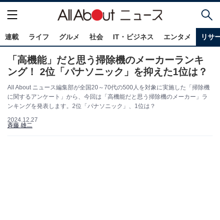
連載
ライフ
グルメ
社会
IT・ビジネス
エンタメ
リサ
「高機能」だと思う掃除機のメーカーランキ
ング！ 2位「パナソニック」を抑えた1位は？
All About ニュース編集部が全国20～70代の500人を対象に実施した「掃除機
に関するアンケート」から、今回は「高機能だと思う掃除機のメーカー」ラ
ンキングを発表します。2位「パナソニック」、1位は？
2024.12.27
斉藤 雄二