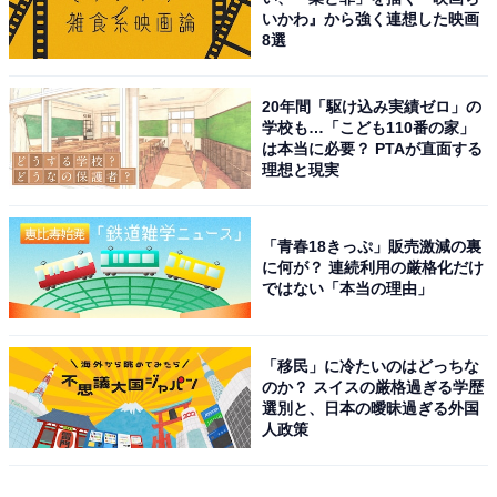
いかわ』から強く連想した映画
8選
20年間「駆け込み実績ゼロ」の
学校も…「こども110番の家」
は本当に必要？ PTAが直面する
理想と現実
「青春18きっぷ」販売激減の裏
に何が？ 連続利用の厳格化だけ
ではない「本当の理由」
「移民」に冷たいのはどっちな
のか？ スイスの厳格過ぎる学歴
選別と、日本の曖昧過ぎる外国
人政策