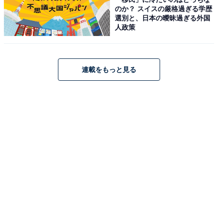
のか？ スイスの厳格過ぎる学歴
選別と、日本の曖昧過ぎる外国
人政策
連載をもっと見る