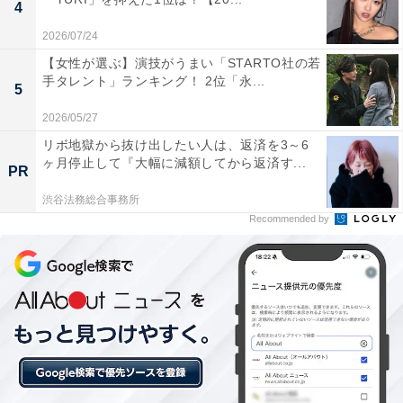
4
2026/07/24
【女性が選ぶ】演技がうまい「STARTO社の若
手タレント」ランキング！ 2位「永...
5
2026/05/27
こちらもおすすめ
リボ地獄から抜け出したい人は、返済を3～6
【全国版】自治体ブランドランキング！ 2位
ヶ月停止して『大幅に減額してから返済す...
PR
「石川県金沢市」を僅差で抑えた1位は？
【2024年】
渋谷法務総合事務所
Recommended by
1
2