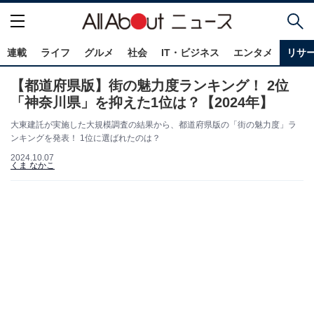
連載
ライフ
グルメ
社会
IT・ビジネス
エンタメ
リサ
【都道府県版】街の魅力度ランキング！ 2位
「神奈川県」を抑えた1位は？【2024年】
大東建託が実施した大規模調査の結果から、都道府県版の「街の魅力度」ラ
ンキングを発表！ 1位に選ばれたのは？
2024.10.07
くま なかこ