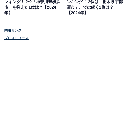
ンキング！ 2位「神奈川県横浜
ンキング！ 2位は「栃木県宇都
市」を抑えた1位は？【2024
宮市」、では続く1位は？
年】
【2024年】
1位：福岡県
関連リンク
プレスリリース
3年連続1位にランクインしたのは、福岡県です。九州を
代表する商業都市で、古くから交通の要衝として発展。
博多ラーメンやもつ鍋、明太子など全国的に知られる食
の名所でもあります。
九州一のアミューズメントシティとして知られる博多や
天神、文化遺産が点在する一大観光都市の太宰府など、
魅力的なスポットも豊富。行政サービスが行き届いてお
り、繁華街に近いエリアでも比較的家賃は安めのため住
居者からも高い評価を得ています。