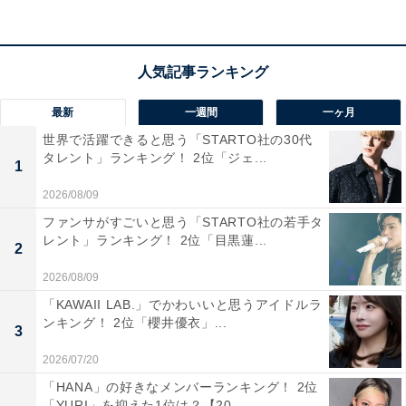
この記事の筆者：くま なかこ プロフィール
編集プロダクション出身のフリーランスエディター。編
集・執筆・校閲・SNS運用担当として月間120本以上の
コンテンツ制作に携わっています。得意なジャンルはラ
イフスタイル・金融・育児・エンタメ関連。
最新
一週間
一ヶ月
世界で活躍できると思う「STARTO社の30代
タレント」ランキング！ 2位「ジェ...
1
40位までの全ランキング結果を見
次ページ
る
2026/08/09
ファンサがすごいと思う「STARTO社の若手タ
レント」ランキング！ 2位「目黒蓮...
2
2026/08/09
「KAWAII LAB.」でかわいいと思うアイドルラ
ンキング！ 2位「櫻井優衣」...
3
2026/07/20
「HANA」の好きなメンバーランキング！ 2位
「YURI」を抑えた1位は？【20...