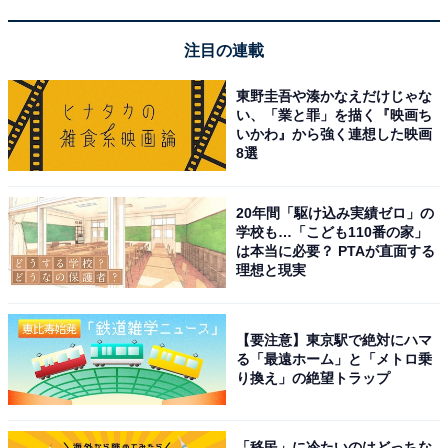
注目の連載
東野圭吾や湊かなえだけじゃな
い、「業と罪」を描く『映画ち
いかわ』から強く連想した映画
8選
20年間「駆け込み実績ゼロ」の
学校も…「こども110番の家」
は本当に必要？ PTAが直面する
理想と現実
【要注意】東京駅で絶対にハマ
る「最遠ホーム」と「メトロ乗
り換え」の絶望トラップ
「移民」に冷たいのはどっちな