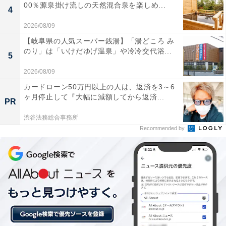
00％源泉掛け流しの天然混合泉を楽しめ...
4
2026/08/09
【岐阜県の人気スーパー銭湯】「湯どころ み
のり」は「いけだゆげ温泉」や冷冷交代浴...
5
2026/08/09
カードローン50万円以上の人は、返済を3～6
ヶ月停止して『大幅に減額してから返済...
PR
渋谷法務総合事務所
Recommended by