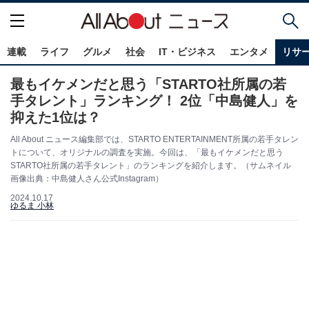
連載
ライフ
グルメ
社会
IT・ビジネス
エンタメ
リサ
最もイケメンだと思う「STARTO社所属の若
手タレント」ランキング！ 2位「中島健人」を
抑えた1位は？
All About ニュース編集部では、STARTO ENTERTAINMENT所属の若手タレン
トについて、オリジナルの調査を実施。今回は、「最もイケメンだと思う
STARTO社所属の若手タレント」のランキングを紹介します。（サムネイル
画像出典：中島健人さん公式Instagram）
2024.10.17
ゆるま 小林