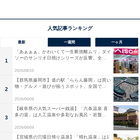
最新
一週間
一ヶ月
「あぁぁぁ。かわいくて一生断捨離ムリ」ダイ
ソーのサンリオ日焼けシリーズが反響。全...
1
2026/08/10
【群馬県藤岡市】道の駅「ららん藤岡」は買い
物・グルメ・遊びが揃うスポット。全国で...
2
2026/08/09
【岐阜県の人気スーパー銭湯】「六条温泉 喜
多の湯」は人工温泉や多彩なお風呂・岩盤...
3
2026/08/09
【宮城県の穴場日帰り温泉】「晴れ温泉」は1