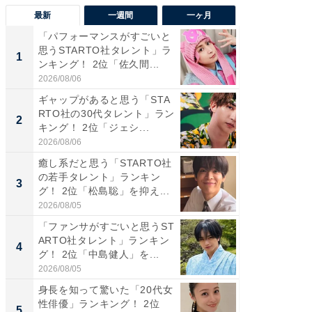
最新
一週間
一ヶ月
「パフォーマンスがすごいと
「癒し系
思うSTARTO社タレント」ラ
タレント
1
1
ンキング！ 2位「佐久間...
「井ノ原
2026/08/06
2026/08/0
ギャップがあると思う「STA
癒し系だ
RTO社の30代タレント」ラン
の若手
2
2
キング！ 2位「ジェシ...
グ！ 2
2026/08/06
2026/08/0
癒し系だと思う「STARTO社
ギャップ
の若手タレント」ランキン
RTO社
3
3
グ！ 2位「松島聡」を抑え...
キング！
2026/08/05
2026/08/0
「ファンサがすごいと思うST
「世界で
ARTO社タレント」ランキン
ARTO
4
4
グ！ 2位「中島健人」を...
グ！ 2
2026/08/05
2026/08/0
身長を知って驚いた「20代女
身長を知
性俳優」ランキング！ 2位
性俳優」
5
5