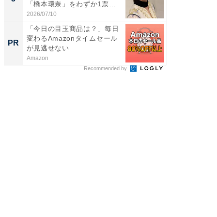
「橋本環奈」をわずか1票
「鈴木
差...
倒...
2026/07/10
2026/08/0
「今日の目玉商品は？」毎日
誰かの
変わるAmazonタイムセール
フリマ
PR
PR
が見逃せない
けだっ
Amazon
UR都市機
Recommended by