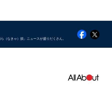
知ら（なきゃ）損」ニュースが盛りだくさん。