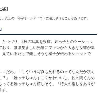
た姿】
り、売上の一部がオールアバウトに還元されることがあります。
」
」とつづり、2枚の写真を投稿。姪っ子とのツーショッ
ており、ほほ笑ましい光景にファンから大きな反響が集
、見ているだけで楽しそうな様子が伝わるショットで
ニコだわ」「こういう写真も見れるのってなんだか凄く
こ？」「姪っ子ちゃんすごくかわいいし、佐久間くんめ
らってる姪っ子ちゃん嬉しそう」「特大の癒しをありが
ます。