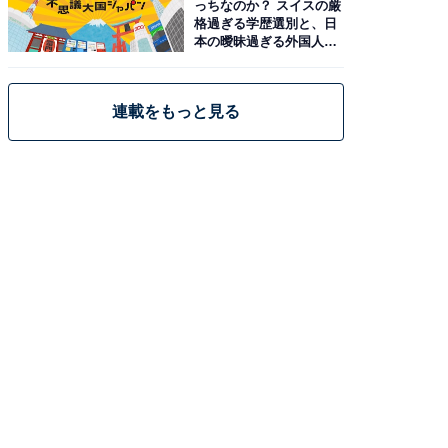
っちなのか？ スイスの厳
格過ぎる学歴選別と、日
本の曖昧過ぎる外国人政
策
連載をもっと見る