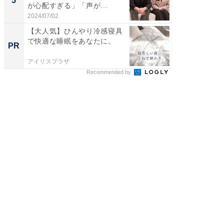
5
5
が心配すぎる」「声が...
のお父さ
2024/07/02
2026/08/0
【大人気】ひんやり冷感寝具
アクセ
で快適な睡眠をあなたに。
「最適
PR
PR
りの舞
アイリスプラザ
アクセン
Recommended by