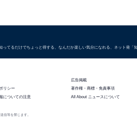
。知ってるだけでちょっと得する、なんだか楽しい気分になれる、ネット発「
広告掲載
ポリシー
著作権・商標・免責事項
報についての注意
All About ニュースについて
衆送信等を禁じます。