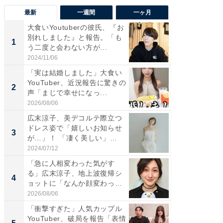
最新
一週間
一ヶ月
大食いYoutuberの彼氏、『お
「さす
別れしました』と報告。「も
は」高
1
1
う二度と会わない方が...
災地を
「カ...
2024/11/06
2026/08/0
「実は結婚しました」大食い
「女の
YouTuber、近況報告に驚きの
介、バ
2
2
声「まじで幸せになっ...
らのプレ
愛...
2026/08/06
2026/08/0
広末涼子、美デコルテ際立つ
「脚が
ドレス姿で「嬉しいお知らせ
横川尚
3
3
が…」！ 「凄く美しい」
ムキな姿
「透...
刃...
2024/07/12
2026/08/0
「急に人相変わった気がす
「2人と
る」広末涼子、地上波復帰シ
團十郎
4
4
ョットに「なんか顔変わっ
「後ろ
た」の...
「...
2026/08/06
2026/08/0
「衝撃すぎた」人気カップル
「脳がバ
YouTuber、破局を報告「表情
装姿が話