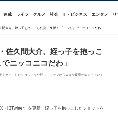
連載
ライフ
グルメ
社会
IT・ビジネス
エンタメ
リ
・佐久間大介、姪っ子を抱っこした姿に反響！ 「こっちまでニッコニコだわ」
an・佐久間大介、姪っ子を抱っこ
までニッコニコだわ」
。姪っ子を抱っこしたショットを公開し、ファンから大きな反響が集まっていま
のX（旧Twitter）を更新。姪っ子を抱っこしたショットを