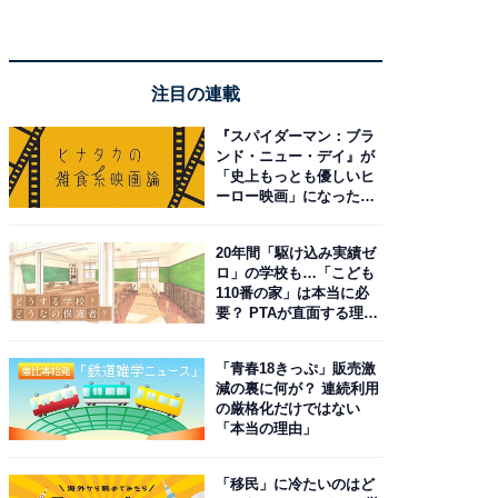
注目の連載
『スパイダーマン：ブラ
ンド・ニュー・デイ』が
「史上もっとも優しいヒ
ーロー映画」になった理
由。予習したい作品は？
20年間「駆け込み実績ゼ
ロ」の学校も…「こども
110番の家」は本当に必
要？ PTAが直面する理想
と現実
「青春18きっぷ」販売激
減の裏に何が？ 連続利用
の厳格化だけではない
「本当の理由」
「移民」に冷たいのはど