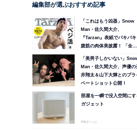
編集部が選ぶおすすめ記事
「これはもう凶器」Snow
Man・佐久間大介、
『Tarzan』表紙でバキバキ
腹筋の肉体美披露！ 「全て
が尊い」
「美男子しかいない」Sno
Man・佐久間大介、声優の
井翔太＆山下大輝とのプラ
ベートショット公開！
部屋を一瞬で没入空間にす
ガジェット
PR(デノン)