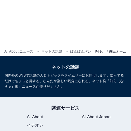
All About ニュース
ネットの話題
ばんばんざい・みゆ、『彼氏オーディション』開催でまさかの参加者が!? 「結婚するならぎし」の声も
ネットの話題
国内外のSNSで話題の人＆トピックをタイムリーにお届けします。知ってる
だけでちょっと得する、なんだか楽しい気分になれる、ネット発「知ら（な
きゃ）損」ニュースが盛りだくさん。
関連サービス
All About
All About Japan
イチオシ