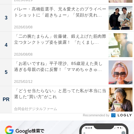
2023/09/29
バレー・髙橋藍選手、兄＆愛犬とのプライベー
トショットに「超きちょー」「笑顔が見れ...
3
2026/03/08
「二の腕たまらん」佐藤健、鍛え上げた筋肉際
立つタンクトップ姿を披露！ 「たくまし...
4
2026/08/08
「お若いですね」平子理沙、85歳迎えた美し
過ぎる母親の姿に反響！「ママめちゃきゅ...
5
2025/02/12
「どうせ当たらない」と思ってた私が本当に当
選した“買い方”がこれ
PR
合同会社デジタルファーム
Recommended by