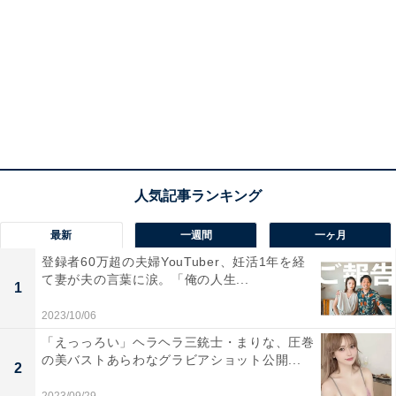
最新
一週間
一ヶ月
登録者60万超の夫婦YouTuber、妊活1年を経
て妻が夫の言葉に涙。「俺の人生...
1
2023/10/06
「えっっろい」ヘラヘラ三銃士・まりな、圧巻
の美バストあらわなグラビアショット公開...
2