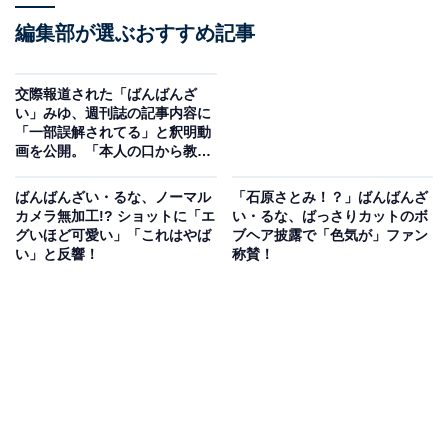
編集部が選ぶおすすめ記事
交際報道された「ばんばんざ
い」みゆ、週刊誌の記事内容に
「一部誤解されてる」と釈明動
画を公開。「本人の口から教え
てくれて嬉しい」
ばんばんざい・るな、ノーマル
「石原さとみ！？」ばんばんざ
カメラ無加工!? ショットに「エ
い・るな、ばっさりカットのボ
グいほど可愛い」「これはやば
ブヘア披露で「色気が」ファン
い」と反響！
称賛！