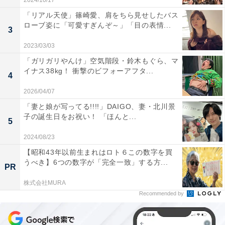
2024/10/17
「リアル天使」篠崎愛、肩をちら見せしたバス
ローブ姿に「可愛すぎんぞ～」「目の表情...
3
2023/03/03
「ガリガリやんけ」空気階段・鈴木もぐら、マ
イナス38kg！ 衝撃のビフォーアフタ...
4
2026/04/07
「妻と娘が写ってる!!!!」DAIGO、妻・北川景
子の誕生日をお祝い！ 「ほんと...
5
2024/08/23
【昭和43年以前生まれはロト６この数字を買
うべき】6つの数字が「完全一致」する方...
PR
株式会社MURA
Recommended by