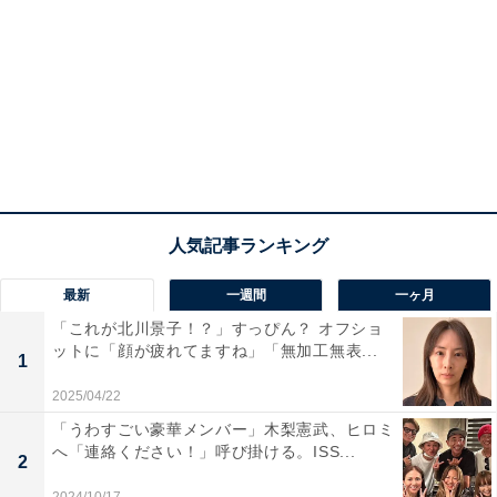
最新
一週間
一ヶ月
「これが北川景子！？」すっぴん？ オフショ
ットに「顔が疲れてますね」「無加工無表...
1
2025/04/22
「うわすごい豪華メンバー」木梨憲武、ヒロミ
へ「連絡ください！」呼び掛ける。ISS...
2