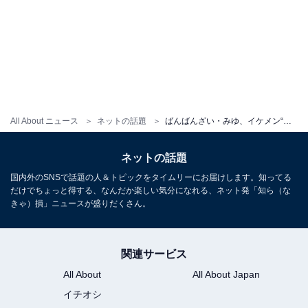
All About ニュース
ネットの話題
ばんばんざい・みゆ、イケメン“すきぴ”をメンバーに紹介！ 「結婚してばんばんざいやめると思った」
ネットの話題
国内外のSNSで話題の人＆トピックをタイムリーにお届けします。知ってる
だけでちょっと得する、なんだか楽しい気分になれる、ネット発「知ら（な
きゃ）損」ニュースが盛りだくさん。
関連サービス
All About
All About Japan
イチオシ