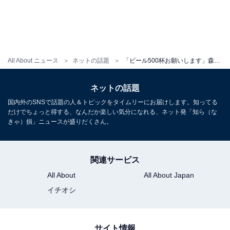
All About ニュース
ネットの話題
「ビール500杯お願いします」森香澄、ビールの売り子姿に反響！ 「森さんが可愛い過ぎてツラい」
ネットの話題
国内外のSNSで話題の人＆トピックをタイムリーにお届けします。知ってる
だけでちょっと得する、なんだか楽しい気分になれる、ネット発「知ら（な
きゃ）損」ニュースが盛りだくさん。
関連サービス
All About
All About Japan
イチオシ
サイト情報