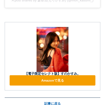
A post shared by 森香澄(もりかすみ) (@mori_kasumi_)
【電子限定セレクト版】すのかすみ。
Amazonで見る
記事に戻る