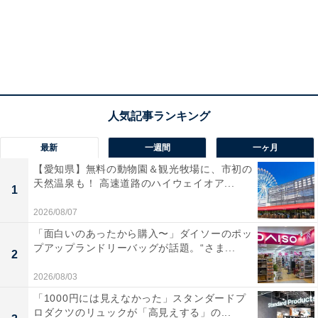
最新
一週間
一ヶ月
【愛知県】無料の動物園＆観光牧場に、市初の
天然温泉も！ 高速道路のハイウェイオア...
1
2026/08/07
「面白いのあったから購入〜」ダイソーのポッ
プアップランドリーバッグが話題。“さま...
2
2026/08/03
「1000円には見えなかった」スタンダードプ
ロダクツのリュックが「高見えする」の...