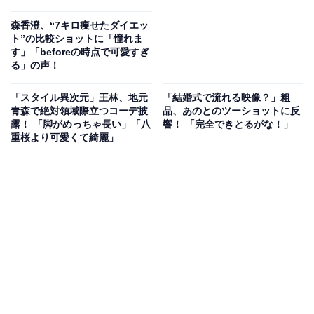
森香澄、“7キロ痩せたダイエッ
ト”の比較ショットに「憧れま
す」「beforeの時点で可愛すぎ
る」の声！
「スタイル異次元」王林、地元
「結婚式で流れる映像？」粗
青森で絶対領域際立つコーデ披
品、あのとのツーショットに反
露！ 「脚がめっちゃ長い」「八
響！ 「完全できとるがな！」
重桜より可愛くて綺麗」