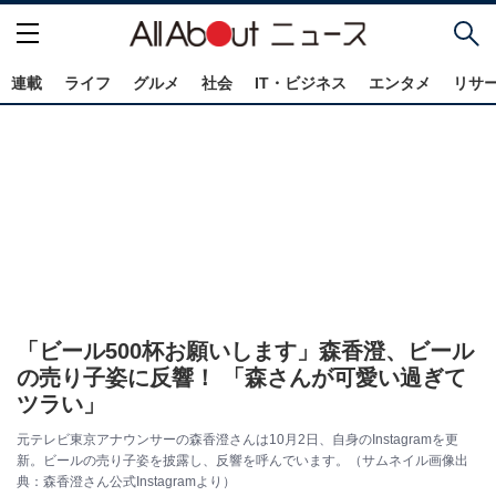
連載
ライフ
グルメ
社会
IT・ビジネス
エンタメ
リサ
「ビール500杯お願いします」森香澄、ビール
の売り子姿に反響！ 「森さんが可愛い過ぎて
ツラい」
元テレビ東京アナウンサーの森香澄さんは10月2日、自身のInstagramを更
新。ビールの売り子姿を披露し、反響を呼んでいます。（サムネイル画像出
典：森香澄さん公式Instagramより）