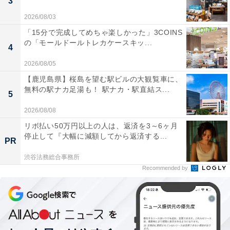
3
2026/08/03
「15分で完成してめちゃ楽しかった」3COINS
の「モールドールトレカケースキッ...
4
2026/08/05
【鹿児島県】桜島を望む駅ビルの大観覧車に、
無料の駅ナカ足湯も！ 駅ナカ・駅直結ス...
5
2026/08/08
リボ払い50万円以上の人は、返済を3～6ヶ月
停止して『大幅に減額してから返済する...
PR
渋谷法務総合事務所
Recommended by