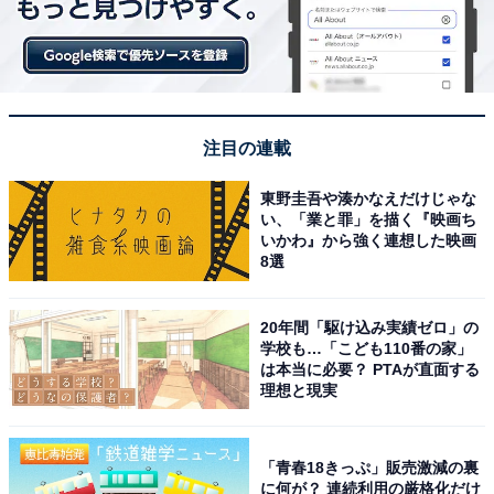
注目の連載
東野圭吾や湊かなえだけじゃな
い、「業と罪」を描く『映画ち
いかわ』から強く連想した映画
8選
20年間「駆け込み実績ゼロ」の
学校も…「こども110番の家」
は本当に必要？ PTAが直面する
理想と現実
「青春18きっぷ」販売激減の裏
に何が？ 連続利用の厳格化だけ