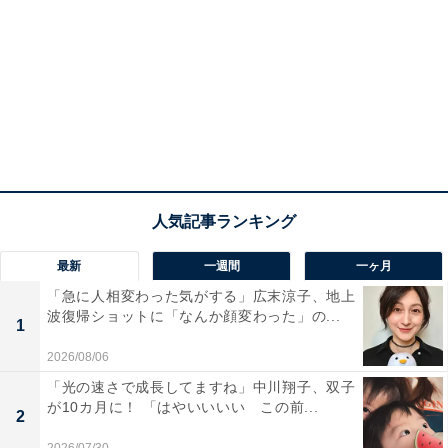
最新
一週間
一ヶ月
「急に人相変わった気がする」広末涼子、地上
波復帰ショットに「なんか顔変わった」の...
1
2026/08/06
「光の速さで成長してますね」中川翔子、双子
が10カ月に！ 「はやいいいい この前...
2