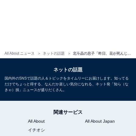
All About ニュース
ネットの話題
北斗晶の息子「昨日、花が死んじゃいました」報告。「ショックすぎて今から何書くのか分かんない」吐露
ネットの話題
国内外のSNSで話題の人＆トピックをタイムリーにお届けします。知ってる
だけでちょっと得する、なんだか楽しい気分になれる、ネット発「知ら（な
きゃ）損」ニュースが盛りだくさん。
関連サービス
All About
All About Japan
イチオシ