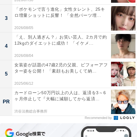
2026/07/30
「ポケモンで言う進化」女性タレント、25キ
ロ増量ショットに反響！ 「全然パーツ埋...
3
2026/08/05
「え、別人過ぎん？」お笑い芸人、2カ月で約
12kgのダイエットに成功！ 「イケメ...
4
2026/08/04
女装姿が話題の47歳2児の父親、ビフォーアフ
ター姿を公開！ 「素顔もお美しくて納...
5
2025/06/12
カードローン50万円以上の人は、返済を3～6
ヶ月停止して『大幅に減額してから返済...
PR
渋谷法務総合事務所
Recommended by