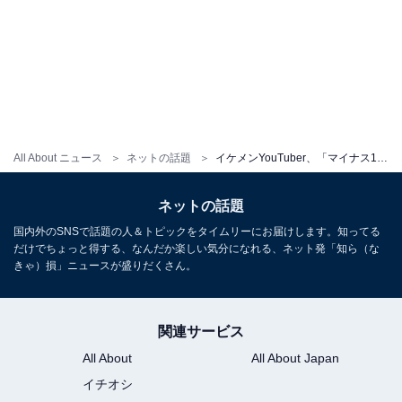
All About ニュース
ネットの話題
イケメンYouTuber、「マイナス1200万から」のスタート。会社の収支を明かし俳優挑戦も「天才じゃん」
ネットの話題
国内外のSNSで話題の人＆トピックをタイムリーにお届けします。知ってる
だけでちょっと得する、なんだか楽しい気分になれる、ネット発「知ら（な
きゃ）損」ニュースが盛りだくさん。
関連サービス
All About
All About Japan
イチオシ