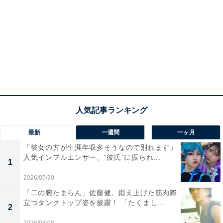
最新
一週間
一ヶ月
「彼女の方が生涯年収多そうなので別れます」
人気インフルエンサー、“彼氏”に振られ...
1
2026/07/30
「二の腕たまらん」佐藤健、鍛え上げた筋肉際
立つタンクトップ姿を披露！ 「たくまし...
2