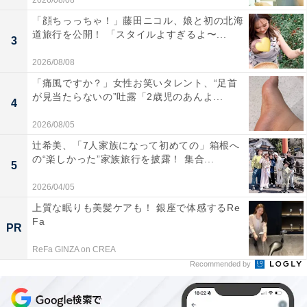
2026/08/08
「顔ちっっちゃ！」藤田ニコル、娘と初の北海
道旅行を公開！ 「スタイルよすぎるよ〜...
3
2026/08/08
「痛風ですか？」女性お笑いタレント、“足首
が見当たらないの”吐露「2歳児のあんよ...
4
2026/08/05
辻希美、「7人家族になって初めての」箱根へ
の“楽しかった”家族旅行を披露！ 集合...
5
2026/04/05
上質な眠りも美髪ケアも！ 銀座で体感するRe
Fa
PR
ReFa GINZA on CREA
Recommended by