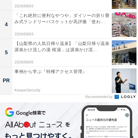
2026/08/03
「これ絶対に便利なやつや」ダイソーの折り畳
み式ランドリーバスケットが高評価「使わ...
4
2026/08/03
【山梨県の人気日帰り温泉】「山梨日帰り温泉
源泉かけ流しの湯 桜湯」は源泉かけ流...
5
2026/08/05
事例から学ぶ『特権アクセス管理』
PR
KeeperSecurity
Recommended by