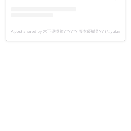
A post shared by 木下優樹菜?????? 藤本優樹菜?? (@yukina1204