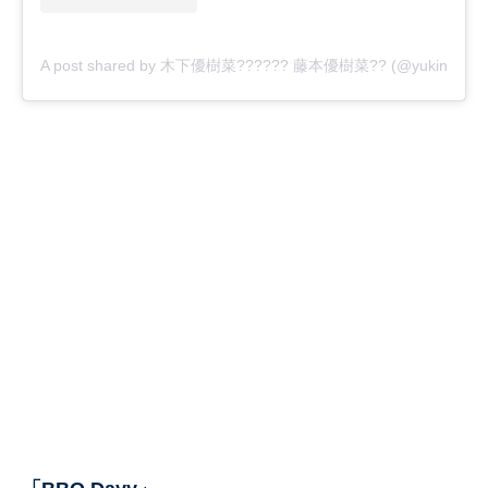
A post shared by 木下優樹菜?????? 藤本優樹菜?? (@yukina1204