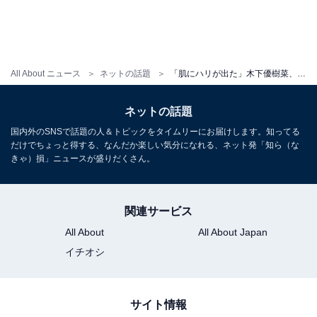
All About ニュース
ネットの話題
「肌にハリが出た」木下優樹菜、シミ取りした肌を公開！ 「投稿見ると励まされます」「経過楽しみ」
ネットの話題
国内外のSNSで話題の人＆トピックをタイムリーにお届けします。知ってる
だけでちょっと得する、なんだか楽しい気分になれる、ネット発「知ら（な
きゃ）損」ニュースが盛りだくさん。
関連サービス
All About
All About Japan
イチオシ
サイト情報