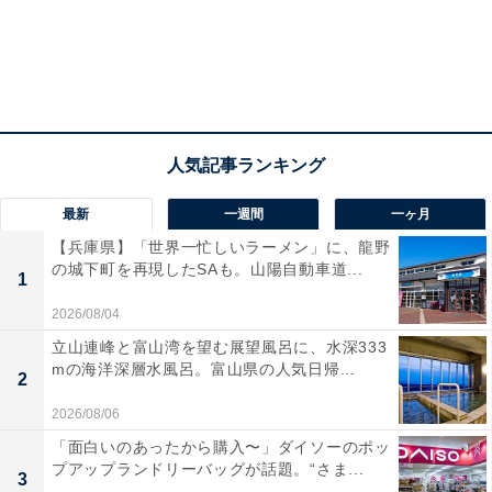
最新
一週間
一ヶ月
【兵庫県】「世界一忙しいラーメン」に、龍野
の城下町を再現したSAも。山陽自動車道...
1
2026/08/04
立山連峰と富山湾を望む展望風呂に、水深333
mの海洋深層水風呂。富山県の人気日帰...
2
2026/08/06
「面白いのあったから購入〜」ダイソーのポッ
プアップランドリーバッグが話題。“さま...
3