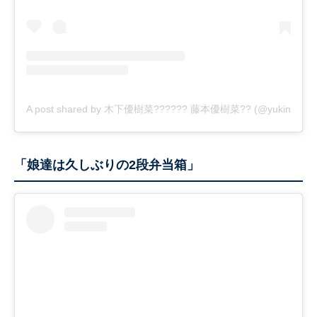
A post shared by 木下優樹菜?????? 藤本優樹菜?? (@yukina1204
「娘達は久しぶりの2段弁当箱」