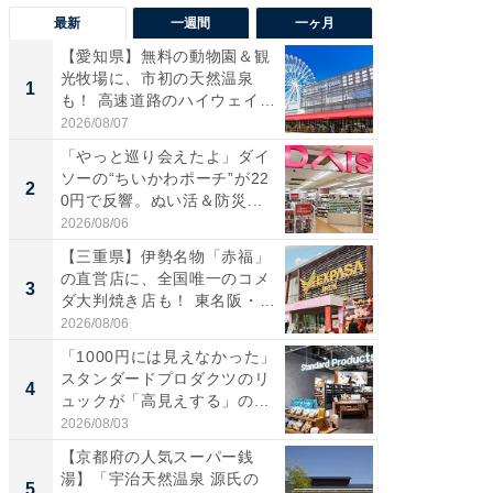
最新
一週間
一ヶ月
【愛知県】無料の動物園＆観
【兵庫
光牧場に、市初の天然温泉
ーメン
1
1
も！ 高速道路のハイウェイオ
再現した
ア...
道...
2026/08/07
2026/08/0
「やっと巡り会えたよ」ダイ
【三重
ソーの“ちいかわポーチ”が22
の直営
2
2
0円で反響。ぬい活＆防災...
ダ大判焼
伊...
2026/08/06
2026/08/0
【三重県】伊勢名物「赤福」
【千葉県
の直営店に、全国唯一のコメ
級マー
3
3
ダ大判焼き店も！ 東名阪・
ノベし
伊...
ー...
2026/08/06
2026/08/0
「1000円には見えなかった」
ステラ
スタンダードプロダクツのリ
詰め放題
4
4
ュックが「高見えする」の...
00円で「
2026/08/03
2026/08/0
【京都府の人気スーパー銭
立山連
湯】「宇治天然温泉 源氏の
風呂に、
5
5