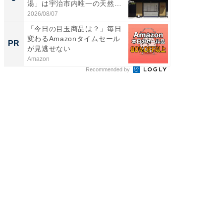
湯」は宇治市内唯一の天然温
層水風
泉と...
帰...
2026/08/07
2026/08/0
「今日の目玉商品は？」毎日
Amaz
変わるAmazonタイムセール
0%OF
PR
PR
が見逃せない
Amazon
Amazon
Recommended by