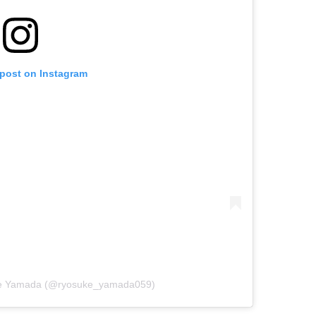
 post on Instagram
ke Yamada (@ryosuke_yamada059)