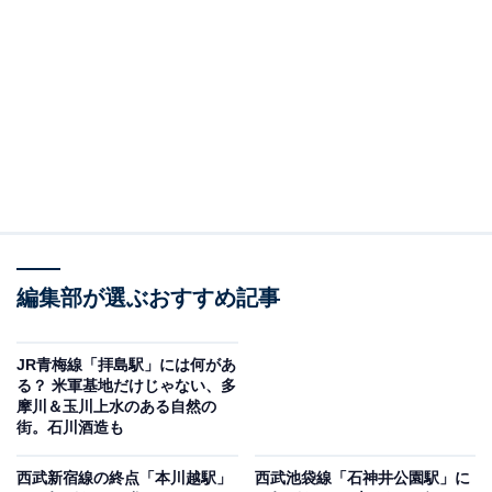
昭島駅（画像は筆者撮影、以下同）
東京都昭島市・昭島駅の乗り入れ路線は
JR青梅線
の1線
のみ。しかし、昭島駅から西へ行く電車は拝島駅で青梅
線の青梅駅行き（一部は河辺駅止まり）と、
五日市（い
つかいち）線
の武蔵五日市駅行きに分岐するため、実質
的に2路線が利用可能です。東側の東京方向へ行くとき
には青梅特快を使うと便利ですよ。
編集部が選ぶおすすめ記事
家賃相場は駅徒歩10分以内、築年数10年以内でワンルー
ムが約6.3万円、1LDK約7.8万円、2LDK約9.5万円
JR青梅線「拝島駅」には何があ
（SUUMO、2024年9月25日確認）。東側の青梅線始発
る？ 米軍基地だけじゃない、多
摩川＆玉川上水のある自然の
駅である立川駅とほぼ同じです。
街。石川酒造も
西武新宿線の終点「本川越駅」
西武池袋線「石神井公園駅」に