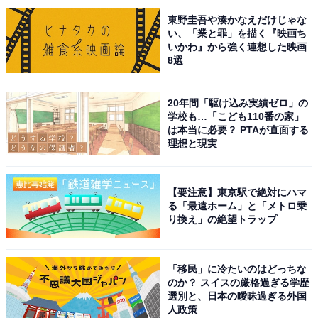
東野圭吾や湊かなえだけじゃな
昭島駅北口のロータリー。右手に少し見えているのがモリタウン
い、「業と罪」を描く『映画ち
いかわ』から強く連想した映画
昭島駅の北口から降りた先、広大な一帯が「
東京・昭島
8選
モリパーク
」となっています。この一帯はかつて巨大な
飛行機工場があった場所であり、長く整備と再開発が進
20年間「駆け込み実績ゼロ」の
んだ後、現在では明るくおしゃれな街並みになっていま
学校も…「こども110番の家」
す。
は本当に必要？ PTAが直面する
理想と現実
【要注意】東京駅で絶対にハマ
る「最遠ホーム」と「メトロ乗
り換え」の絶望トラップ
「移民」に冷たいのはどっちな
のか？ スイスの厳格過ぎる学歴
選別と、日本の曖昧過ぎる外国
人政策