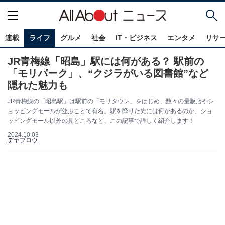
連載
ライフ
グルメ
社会
IT・ビジネス
エンタメ
リサ
JR青梅線「昭島」駅には何がある？ 駅前の
「モリパーク」、“クジラがいる図書館”など
隠れた魅力も
JR青梅線の「昭島駅」は駅前の「モリタウン」をはじめ、数々の量販店やシ
ョッピングモールが並ぶことで有名。駅を降りた先には何があるのか、ショ
ッピングモール以外の見どころなど、この記事で詳しく紹介します！
2024.10.03
デヤブロウ