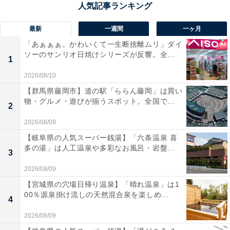
駅周辺は、戦前には航空機などの軍需工場が並び、戦後
は工業団地が発達。さらに1984年開業の「モリタウン」
最新
一週間
一ヶ月
をきっかけとして、駅北側の「昭島 昭和の森（2021年
「あぁぁぁ。かわいくて一生断捨離ムリ」ダイ
『東京 昭島モリパーク』に改称）」エリアで大幅な再開
ソーのサンリオ日焼けシリーズが反響。全...
1
発＆新規出店が進みました。現在では数多くのショッピ
2026/08/10
ングモール・量販店・レジャー施設が並ぶ、青梅線沿い
【群馬県藤岡市】道の駅「ららん藤岡」は買い
でも屈指のアミューズメントタウンとなっています。
物・グルメ・遊びが揃うスポット。全国で...
2
2026/08/09
【岐阜県の人気スーパー銭湯】「六条温泉 喜
多の湯」は人工温泉や多彩なお風呂・岩盤...
3
2026/08/09
【宮城県の穴場日帰り温泉】「晴れ温泉」は1
00％源泉掛け流しの天然混合泉を楽しめ...
4
2026/08/09