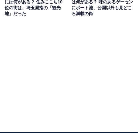
には何がある？ 住みここち10
は何がある？ 味のあるゲーセン
位の街は、埼玉屈指の「観光
にボート池、公園以外も見どこ
地」だった
ろ満載の街
戦前には航空機などの軍需工場が並んでいた
昭島駅は1938年1月に青梅電気鉄道（後のJR青梅線）の
「昭和前仮停留場」として誕生。同年12月に「昭和前
駅」になり、1959年には現在の名前に改称します。