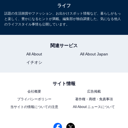
ライフ
話題の生活雑貨やファッション、お出かけスポット情報など、暮らしがもっ
駅から本館・イトーヨーカドーにすぐアクセスできるので買い物に便利
と楽しく、豊かになるヒントが満載。編集部が独自調査した、気になる他人
のライフスタイル事情も公開しています。
建物は主に本館・西館・東館で分かれており、駅に近い
本館は「
イトーヨーカドー
」、東館は「
JINS
」や「
トイ
ザらス
」など多くの店舗が入るモールになっています。
関連サービス
All About
All About Japan
イチオシ
サイト情報
会社概要
広告掲載
プライバシーポリシー
著作権・商標・免責事項
当サイトの情報についての注意
All About ニュースについて