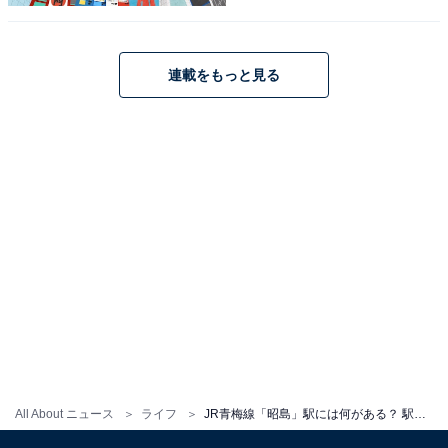
駅前から見たモリタウン。手前にせり出したスターバックスの店舗がおしゃ
れ
連載をもっと見る
駅から見て北口ロータリーの右側にあるのが「
モリタウ
ン
」。1984年の開業から幾度かの拡張とリニューアルを
重ね、開業40周年の現在ではすっかり昭島駅前の顔とな
っています。
All About ニュース
ライフ
JR青梅線「昭島」駅には何がある？ 駅前の「モリパーク」、“クジラがいる図書館”など隠れた魅力も