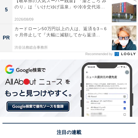
【岐阜県の人気スーパー銭湯】「湯どころ み
のり」は「いけだゆげ温泉」や冷冷交代浴...
5
2026/08/09
カードローン50万円以上の人は、返済を3～6
モリタウンで買い物〜イチョウ並木さんぽのコー
ヶ月停止して『大幅に減額してから返済...
PR
スがおすすめ
渋谷法務総合事務所
Recommended by
注目の連載