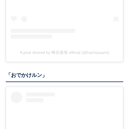
A post shared by 蜂谷晏海 official (@hachiyaami)
「おでかけルン」