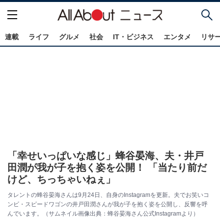
連載
ライフ
グルメ
社会
IT・ビジネス
エンタメ
リサ
「幸せいっぱいな感じ」蜂谷晏海、夫・井戸
田潤が我が子を抱く姿を公開！ 「当たり前だ
けど、ちっちゃいねぇ」
タレントの蜂谷晏海さんは9月24日、自身のInstagramを更新。夫でお笑いコ
ンビ・スピードワゴンの井戸田潤さんが我が子を抱く姿を公開し、反響を呼
んでいます。（サムネイル画像出典：蜂谷晏海さん公式Instagramより）