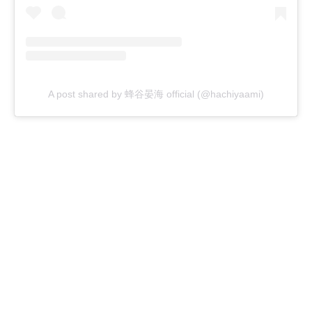
A post shared by 蜂谷晏海 official (@hachiyaami)