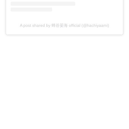
A post shared by 蜂谷晏海 official (@hachiyaami)