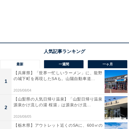
最新
一週間
一ヶ月
【兵庫県】「世界一忙しいラーメン」に、龍野
の城下町を再現したSAも。山陽自動車道...
1
2026/08/04
【山梨県の人気日帰り温泉】「山梨日帰り温泉
源泉かけ流しの湯 桜湯」は源泉かけ流...
2
2026/08/05
【栃木県】アウトレット近くのSAに、600㎡の