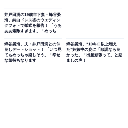
井戸田潤の19歳年下妻・蜂谷晏
海、純白ドレス姿のウエディン
グフォトで挙式を報告！ 「うあ
ああ素敵すぎます」「めっちゃ
綺麗！」
蜂谷晏海、夫・井戸田潤との仲
蜂谷晏海、“10キロ以上増え
良しデートショット！ 「いつ見
た”妊娠中の姿に「順調なら良
てもめっちゃ楽しそう」「幸せ
かった」「出産頑張って」と励
な気持ちなります」
ましの声！