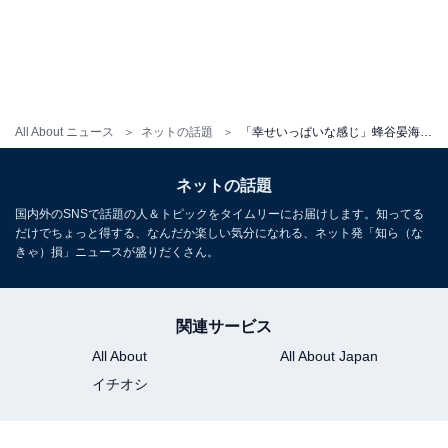
All About ニュース
ネットの話題
「幸せいっぱいな感じ」蜂谷晏海、夫・井戸田潤が我が子を抱く姿を公開！ 「当たり前だけど、ちっちゃいねぇ」
ネットの話題
国内外のSNSで話題の人＆トピックをタイムリーにお届けします。知ってる
だけでちょっと得する、なんだか楽しい気分になれる、ネット発「知ら（な
きゃ）損」ニュースが盛りだくさん。
関連サービス
All About
All About Japan
イチオシ