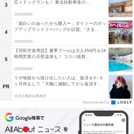
広々ドッグランも！ 東北自動車道の...
3
2026/08/05
「面白いのあったから購入〜」ダイソーのポッ
プアップランドリーバッグが話題。“さま...
4
2026/08/03
【羽田空港周辺】夏季プールは大人450円＆24
時間営業の天然温泉も！ コスパ抜群...
5
2026/08/04
リボ地獄から抜け出したい人は、返済を3～6
ヶ月停止して『大幅に減額してから返済す...
PR
渋谷法務総合事務所
Recommended by