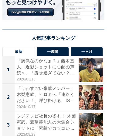
最新
一週間
一ヶ月
「病気なのかなぁ？」藤木直
「さす
人、近影ショットに心配の声
は」高
1
1
続々。「痩せ過ぎてない？」
災地を
「...
「カ...
2026/03/13
2026/08/0
「うわすごい豪華メンバー」
「女の
木梨憲武、ヒロミへ「連絡く
介、バ
2
2
ださい！」呼び掛ける。IS
らのプレ
S...
愛...
2024/10/17
2026/08/0
フジテレビ社長の姿も！ 木梨
「脚が
憲武、豪華芸能人の大集合シ
横川尚
3
3
ョットに「素敵でカッコい
ムキな姿
い...
刃...
2023/09/29
2026/08/0