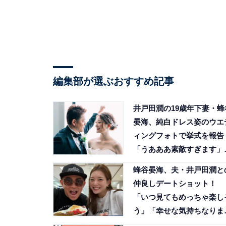
編集部が選ぶおすすめ記事
井戸田潤の19歳年下妻・蜂
晏海、純白ドレス姿のウエ
ィングフォトで挙式を報告
「うあああ素敵すぎます」
「めっちゃ綺麗！」
蜂谷晏海、夫・井戸田潤と
仲良しデートショット！
「いつ見てもめっちゃ楽し
う」「幸せな気持ちなりま
す」