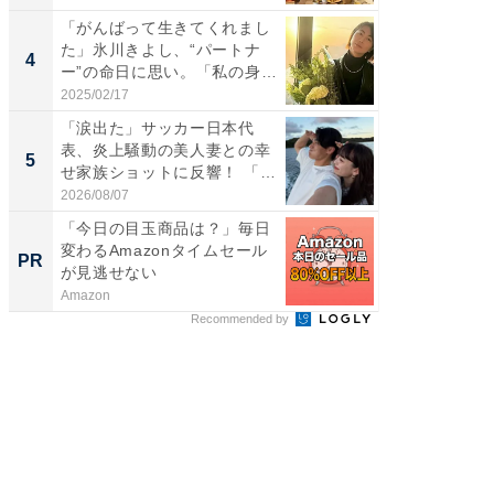
「がんばって生きてくれまし
「え、
た」氷川きよし、“パートナ
芸人、2
4
4
ー”の命日に思い。「私の身
エットに
体...
2025/02/17
2026/08/0
「涙出た」サッカー日本代
「脳がバ
表、炎上騒動の美人妻との幸
装姿が話
5
5
せ家族ショットに反響！ 「最
のお父さ
高...
2026/08/07
2026/08/0
「今日の目玉商品は？」毎日
GOETH
変わるAmazonタイムセール
を組み
PR
PR
が見逃せない
Amazon
FINCHI o
Recommended by