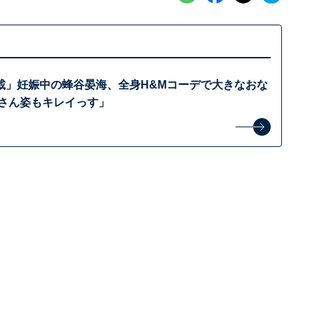
載」妊娠中の蜂谷晏海、全身H&Mコーデで大きなおな
娠さん姿もキレイっす」