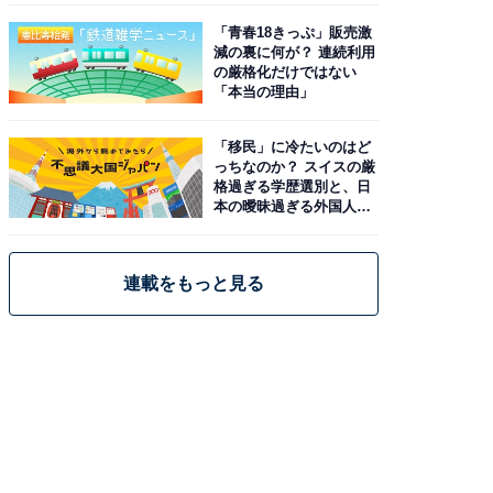
「青春18きっぷ」販売激
減の裏に何が？ 連続利用
の厳格化だけではない
「本当の理由」
「移民」に冷たいのはど
っちなのか？ スイスの厳
格過ぎる学歴選別と、日
本の曖昧過ぎる外国人政
策
連載をもっと見る