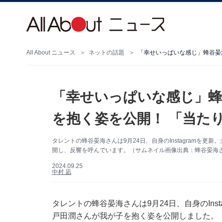
All About ニュース
ネットの話題
「幸せいっぱいな感じ」蜂
を抱く姿を公開！ 「当た
タレントの蜂谷晏海さんは9月24日、自身のInstagramを
開し、反響を呼んでいます。（サムネイル画像出典：蜂谷晏海さん公
2024.09.25
中村 凪
タレントの蜂谷晏海さんは9月24日、自身のIns
戸田潤さんが我が子を抱く姿を公開しました。