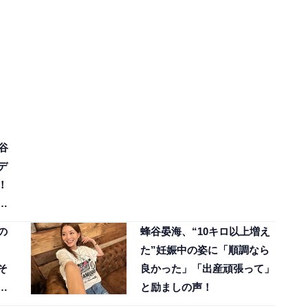
谷
デ
！
の
蜂谷晏海、“10キロ以上増え
た”妊娠中の姿に「順調なら
そ
良かった」「出産頑張って」
と励ましの声！