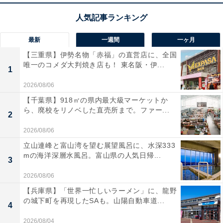
最新
一週間
一ヶ月
【三重県】伊勢名物「赤福」の直営店に、全国
唯一のコメダ大判焼き店も！ 東名阪・伊...
1
2026/08/06
【千葉県】918㎡の県内最大級マーケットか
ら、廃校をリノベした直売所まで。ファー...
2
2026/08/06
立山連峰と富山湾を望む展望風呂に、水深333
mの海洋深層水風呂。富山県の人気日帰...
3
2026/08/06
【兵庫県】「世界一忙しいラーメン」に、龍野
の城下町を再現したSAも。山陽自動車道...
4
2026/08/04