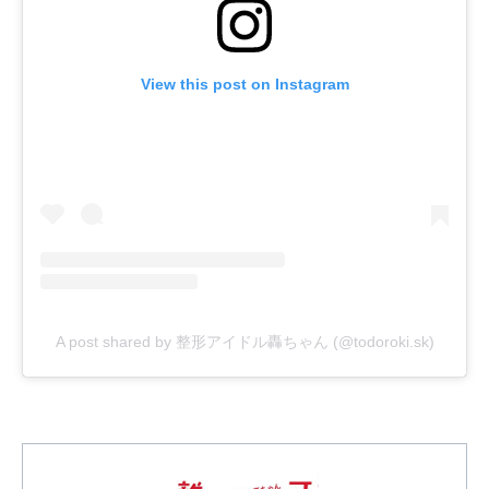
View this post on Instagram
A post shared by 整形アイドル轟ちゃん (@todoroki.sk)