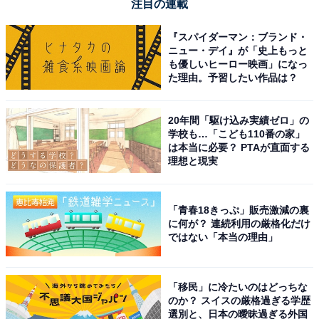
注目の連載
『スパイダーマン：ブランド・
ニュー・デイ』が「史上もっと
も優しいヒーロー映画」になっ
た理由。予習したい作品は？
20年間「駆け込み実績ゼロ」の
学校も…「こども110番の家」
は本当に必要？ PTAが直面する
理想と現実
「青春18きっぷ」販売激減の裏
に何が？ 連続利用の厳格化だけ
ではない「本当の理由」
「移民」に冷たいのはどっちな
のか？ スイスの厳格過ぎる学歴
選別と、日本の曖昧過ぎる外国