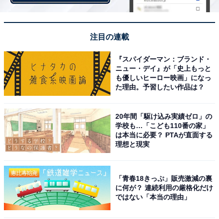
注目の連載
『スパイダーマン：ブランド・
ニュー・デイ』が「史上もっと
も優しいヒーロー映画」になっ
た理由。予習したい作品は？
20年間「駆け込み実績ゼロ」の
学校も…「こども110番の家」
は本当に必要？ PTAが直面する
理想と現実
「青春18きっぷ」販売激減の裏
に何が？ 連続利用の厳格化だけ
ではない「本当の理由」