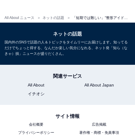
All About ニュース
ネットの話題
「短期では難しい」“整形アイドル”YouTuber、クマ取り整形の真実を明かす「信頼できます」
ネットの話題
国内外のSNSで話題の人＆トピックをタイムリーにお届けします。知ってる
だけでちょっと得する、なんだか楽しい気分になれる、ネット発「知ら（な
きゃ）損」ニュースが盛りだくさん。
関連サービス
All About
All About Japan
イチオシ
サイト情報
会社概要
広告掲載
プライバシーポリシー
著作権・商標・免責事項