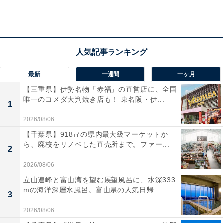
最新
一週間
一ヶ月
【三重県】伊勢名物「赤福」の直営店に、全国
唯一のコメダ大判焼き店も！ 東名阪・伊...
1
2026/08/06
【千葉県】918㎡の県内最大級マーケットか
ら、廃校をリノベした直売所まで。ファー...
2
2026/08/06
立山連峰と富山湾を望む展望風呂に、水深333
mの海洋深層水風呂。富山県の人気日帰...
3
2026/08/06