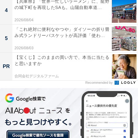
【兵庫県】「世界一忙しいラーメン」に、龍野
の城下町を再現したSAも。山陽自動車道...
4
2026/08/04
「これ絶対に便利なやつや」ダイソーの折り畳
み式ランドリーバスケットが高評価「使わ...
5
2026/08/03
【宝くじ】このままの買い方で、本当に当たる
と思いますか
PR
合同会社デジタルファーム
Recommended by