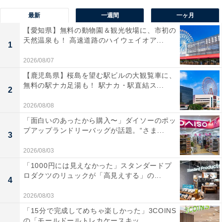
最新
一週間
一ヶ月
【愛知県】無料の動物園＆観光牧場に、市初の
天然温泉も！ 高速道路のハイウェイオア...
1
2026/08/07
【鹿児島県】桜島を望む駅ビルの大観覧車に、
無料の駅ナカ足湯も！ 駅ナカ・駅直結ス...
2
2026/08/08
「面白いのあったから購入〜」ダイソーのポッ
プアップランドリーバッグが話題。“さま...
3
2026/08/03
「1000円には見えなかった」スタンダードプ
ロダクツのリュックが「高見えする」の...
4
2026/08/03
「15分で完成してめちゃ楽しかった」3COINS
の「モールドールトレカケースキッ...