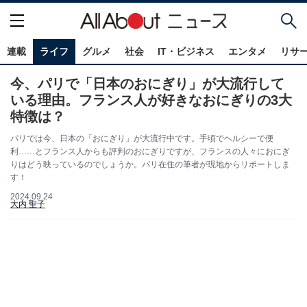
連載
ライフ
グルメ
社会
IT・ビジネス
エンタメ
リサ
今、パリで「日本のおにぎり」が大流行して
いる理由。フランス人が好きなおにぎりの3大
特徴は？
パリでは今、日本の「おにぎり」が大流行中です。手頃でヘルシーで便
利……とフランス人からも評判のおにぎりですが、フランスの人々におにぎ
りはどう映っているのでしょうか。パリ在住の筆者が現地からリポートしま
す！
2024.09.24
大内 聖子