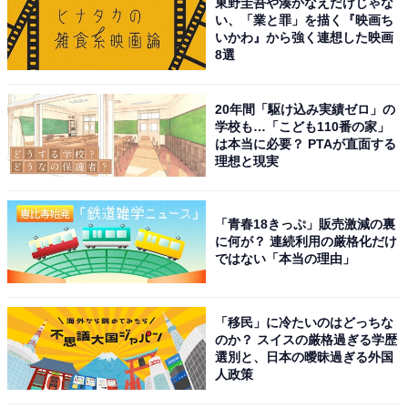
東野圭吾や湊かなえだけじゃな
い、「業と罪」を描く『映画ち
いかわ』から強く連想した映画
8選
20年間「駆け込み実績ゼロ」の
学校も…「こども110番の家」
は本当に必要？ PTAが直面する
理想と現実
「青春18きっぷ」販売激減の裏
に何が？ 連続利用の厳格化だけ
ではない「本当の理由」
「移民」に冷たいのはどっちな
のか？ スイスの厳格過ぎる学歴
選別と、日本の曖昧過ぎる外国
人政策