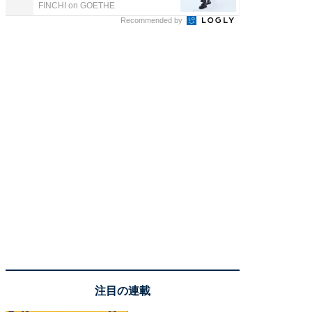
FINCHI on GOETHE
FINCHI o
Recommended by
注目の連載