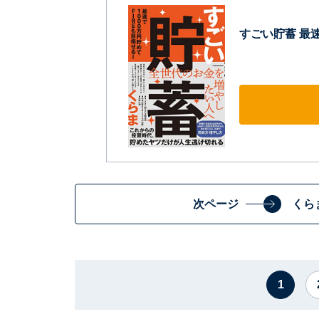
すごい貯蓄 最速
次ページ
くら
1