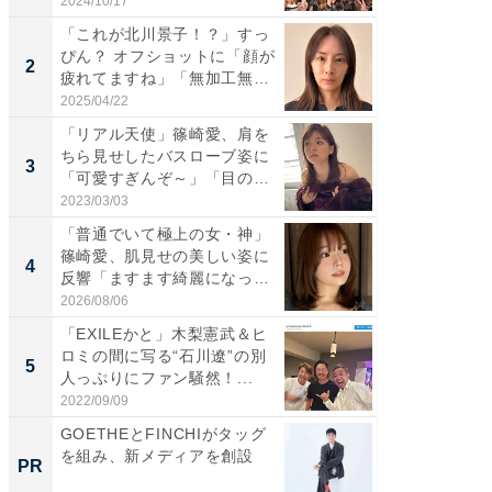
2024/10/17
2026/08/0
「これが北川景子！？」すっ
「女の
ぴん？ オフショットに「顔が
介、バ
2
2
疲れてますね」「無加工無
らのプレ
表...
愛...
2025/04/22
2026/08/0
「リアル天使」篠崎愛、肩を
「脚が
ちら見せしたバスローブ姿に
横川尚
3
3
「可愛すぎんぞ～」「目の表
ムキな姿
情...
刃...
2023/03/03
2026/08/0
「普通でいて極上の女・神」
「え、
篠崎愛、肌見せの美しい姿に
芸人、2
4
4
反響「ますます綺麗になって
エットに
い...
2026/08/06
2026/08/0
「EXILEかと」木梨憲武＆ヒ
「脳がバ
ロミの間に写る“石川遼”の別
装姿が話
5
5
人っぷりにファン騒然！...
のお父さ
2022/09/09
2026/08/0
GOETHEとFINCHIがタッグ
【西野
を組み、新メディアを創設
刊『北
PR
PR
くか』