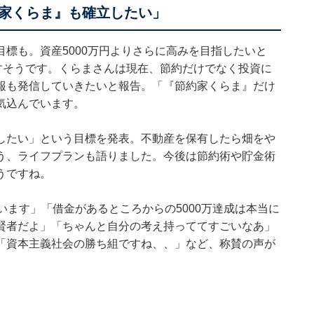
家くらま』も確立したい」
標も。資産5000万円よりさらに高みを目指したいと
すそうです。くらまさんは現在、節約だけでなく投資に
報も発信していきたいと報告。「『節約家くらま』だけ
気込んでいます。
したい」という目標を発表。不動産を保有したら畑をや
う、ライフプランも語りました。今後は節約術や貯金術
うですね。
います」「借金があるところからの5000万達成は本当に
賢者だよ」「ちゃんと自分の考え持っててすごいなあ」
「資本主義社会の勝ち組ですね、、」など、称賛の声が