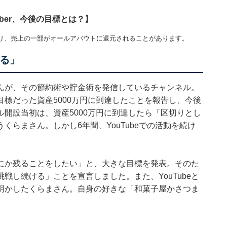
uber、今後の目標とは？】
り、売上の一部がオールアバウトに還元されることがあります。
ける」
んが、その節約術や貯金術を発信しているチャンネル。
の目標だった資産5000万円に到達したことを報告し、今後
開設当初は、資産5000万円に到達したら「区切りとし
うくらまさん。しかし6年間、YouTubeでの活動を続け
にか残ることをしたい」と、大きな目標を発表。そのた
挑戦し続ける」ことを宣言しました。また、YouTubeと
明かしたくらまさん。自身の好きな「和菓子屋かさつま