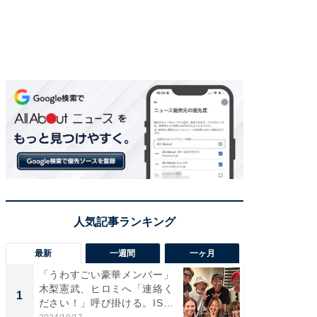
最新
一週間
一ヶ月
「うわすごい豪華メンバー」
「さす
木梨憲武、ヒロミへ「連絡く
は」高
1
1
ださい！」呼び掛ける。IS
災地を
S...
「カ...