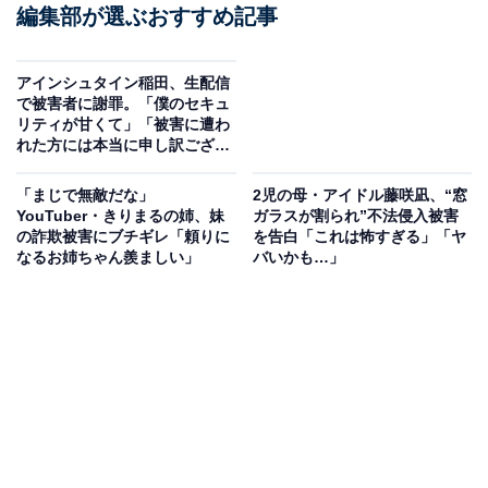
編集部が選ぶおすすめ記事
アインシュタイン稲田、生配信
で被害者に謝罪。「僕のセキュ
リティが甘くて」「被害に遭わ
れた方には本当に申し訳ござい
ません」
「まじで無敵だな」
2児の母・アイドル藤咲凪、“窓
YouTuber・きりまるの姉、妹
ガラスが割られ”不法侵入被害
の詐欺被害にブチギレ「頼りに
を告白「これは怖すぎる」「ヤ
なるお姉ちゃん羨ましい」
バいかも…」