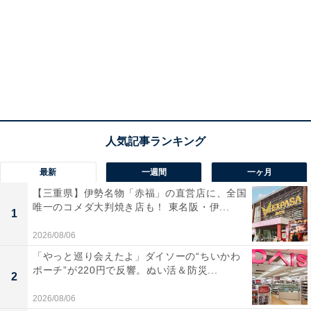
最新
一週間
一ヶ月
【三重県】伊勢名物「赤福」の直営店に、全国
唯一のコメダ大判焼き店も！ 東名阪・伊...
1
2026/08/06
「やっと巡り会えたよ」ダイソーの“ちいかわ
ポーチ”が220円で反響。ぬい活＆防災...
2
2026/08/06