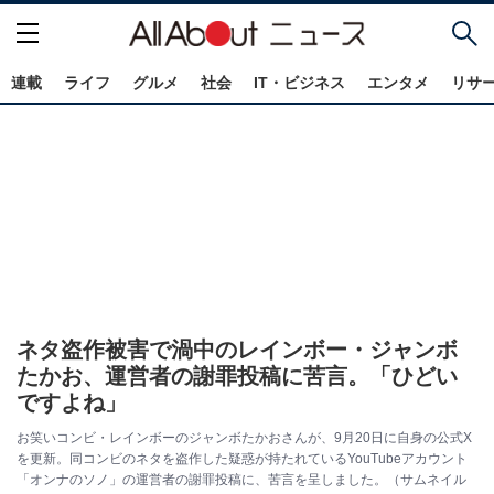
連載
ライフ
グルメ
社会
IT・ビジネス
エンタメ
リサ
ネタ盗作被害で渦中のレインボー・ジャンボ
たかお、運営者の謝罪投稿に苦言。「ひどい
ですよね」
お笑いコンビ・レインボーのジャンボたかおさんが、9月20日に自身の公式X
を更新。同コンビのネタを盗作した疑惑が持たれているYouTubeアカウント
「オンナのソノ」の運営者の謝罪投稿に、苦言を呈しました。（サムネイル