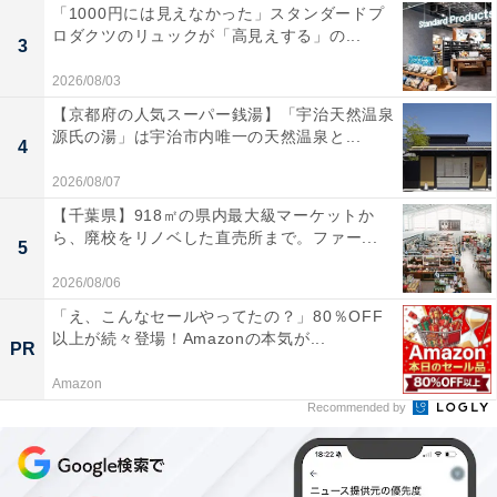
「1000円には見えなかった」スタンダードプ
ロダクツのリュックが「高見えする」の...
3
2026/08/03
【京都府の人気スーパー銭湯】「宇治天然温泉
源氏の湯」は宇治市内唯一の天然温泉と...
4
2026/08/07
【千葉県】918㎡の県内最大級マーケットか
ら、廃校をリノベした直売所まで。ファー...
5
2026/08/06
「え、こんなセールやってたの？」80％OFF
以上が続々登場！Amazonの本気が...
PR
Amazon
Recommended by