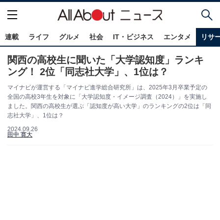
連載
ライフ
グルメ
社会
IT・ビジネス
エンタメ
リサ
関西の高校生に聞いた「大学認知度」ランキ
ング！ 2位「同志社大学」、1位は？
マイナビが運営する「マイナビ進学総合研究所」は、2025年3月卒業予定の
全国の高校3年生を対象に「大学認知度・イメージ調査（2024）」を実施し
ました。関西の高校生が選ぶ「認知度が高い大学」のランキングの2位は「同
志社大学」、1位は？
2024.09.26
田中 寛大