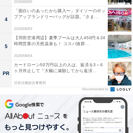
2026/08/05
「面白いのあったから購入〜」ダイソーのポッ
こちらもおすすめ
プアップランドリーバッグが話題。“さま...
4
関東・甲信越の高校生に聞いた「大学認知度」
ランキング！ 2位「早稲田大学」、1位は？
2026/08/03
【羽田空港周辺】夏季プールは大人450円＆24
時間営業の天然温泉も！ コスパ抜群...
5
2026/08/04
カードローン50万円以上の人は、返済を3～6
ヶ月停止して『大幅に減額してから返済...
PR
渋谷法務総合事務所
1
2
Recommended by