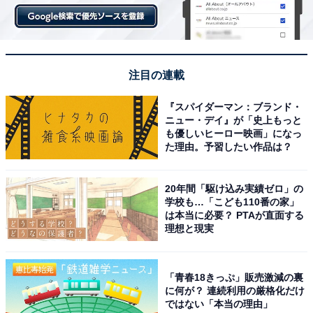
注目の連載
『スパイダーマン：ブランド・
ニュー・デイ』が「史上もっと
も優しいヒーロー映画」になっ
た理由。予習したい作品は？
20年間「駆け込み実績ゼロ」の
学校も…「こども110番の家」
は本当に必要？ PTAが直面する
理想と現実
「青春18きっぷ」販売激減の裏
に何が？ 連続利用の厳格化だけ
ではない「本当の理由」