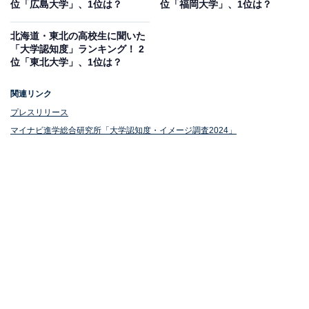
位「広島大学」、1位は？
位「福岡大学」、1位は？
北海道・東北の高校生に聞いた
「大学認知度」ランキング！ 2
位「東北大学」、1位は？
1位：近畿大学
関連リンク
プレスリリース
1位は「近畿大学」でした。近畿大学は、大阪府東大阪
マイナビ進学総合研究所「大学認知度・イメージ調査2024」
市に本部を置く私立大学です。「実学教育」と「人格の
陶冶」を建学の精神とし、理論と実践のバランスを重視
した教育を行っています。
学部は文系・理系を含む多岐にわたり、キャンパスは東
大阪をメインに、奈良や和歌山など関西圏を中心に複数
存在。研究面では、マグロの完全養殖など独自の成果を
上げており、産学連携にも積極的に取り組んでいます。
関西の有力私立大学の1つとして、実践的な人材育成に