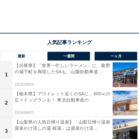
注力しています。
20位までの全ランキング結果を見
次ページ
る
最新
一週間
一ヶ月
【兵庫県】「世界一忙しいラーメン」に、龍野
の城下町を再現したSAも。山陽自動車道...
1
2026/08/04
【栃木県】アウトレット近くのSAに、600㎡の
広々ドッグランも！ 東北自動車道の...
2
2026/08/05
【山梨県の人気日帰り温泉】「山梨日帰り温泉
源泉かけ流しの湯 桜湯」は源泉かけ流...
3