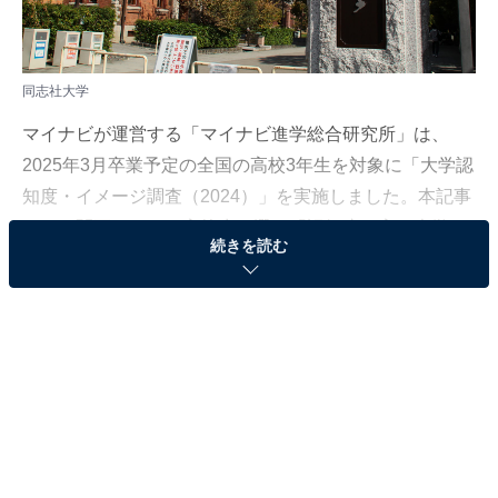
同志社大学
マイナビが運営する「マイナビ進学総合研究所」は、
2025年3月卒業予定の全国の高校3年生を対象に「大学認
知度・イメージ調査（2024）」を実施しました。本記事
では、関西エリアの高校生が選ぶ「認知度が高い大学」
続きを読む
のランキングを紹介します。
＞20位までのランキング結果を見る
2位：同志社大学
2位は「同志社大学」でした。同志社大学は、京都府京
都市に本部を置く私立大学です。新島襄によって創立さ