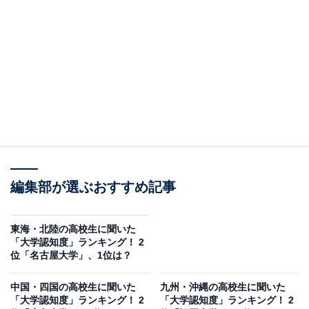
れ、長い歴史と伝統を誇ります。
キリスト教主義に基づく「良心教育」を建学の精神と
し、リベラルアーツ教育を重視。学部は文系・理系を含
む多岐にわたり、幅広い分野で教育研究活動を展開して
います。国際交流にも力を入れており、多くの留学プロ
グラムを提供。同志社大学は、関西の主要な私立大学の
1つとして、多くの卒業生を社会に送り出しています。
編集部が選ぶおすすめ記事
東海・北陸の高校生に聞いた
「大学認知度」ランキング！ 2
位「名古屋大学」、1位は？
中国・四国の高校生に聞いた
九州・沖縄の高校生に聞いた
「大学認知度」ランキング！ 2
「大学認知度」ランキング！ 2