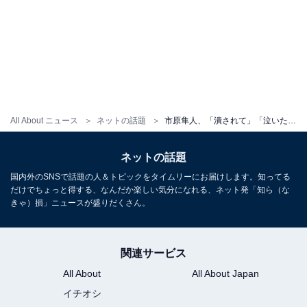
All About ニュース
ネットの話題
市原隼人、「潰されて」「泣いたり」精神的に弱かった20代を吐露。トレーニングする理由を告白
ネットの話題
国内外のSNSで話題の人＆トピックをタイムリーにお届けします。知ってる
だけでちょっと得する、なんだか楽しい気分になれる、ネット発「知ら（な
きゃ）損」ニュースが盛りだくさん。
関連サービス
All About
All About Japan
イチオシ