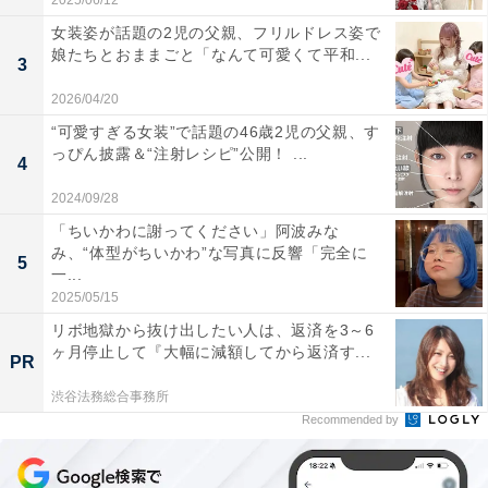
2025/06/12
女装姿が話題の2児の父親、フリルドレス姿で
娘たちとおままごと「なんて可愛くて平和...
3
2026/04/20
“可愛すぎる女装”で話題の46歳2児の父親、す
っぴん披露＆“注射レシピ”公開！ ...
4
2024/09/28
「ちいかわに謝ってください」阿波みな
み、“体型がちいかわ”な写真に反響「完全に
5
一...
2025/05/15
リボ地獄から抜け出したい人は、返済を3～6
ヶ月停止して『大幅に減額してから返済す...
PR
渋谷法務総合事務所
Recommended by