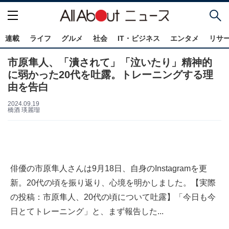
連載
ライフ
グルメ
社会
IT・ビジネス
エンタメ
リサ
市原隼人、「潰されて」「泣いたり」精神的
に弱かった20代を吐露。トレーニングする理
由を告白
2024.09.19
橋酒 瑛麗瑠
俳優の市原隼人さんは9月18日、自身のInstagramを更
新。20代の頃を振り返り、心境を明かしました。【実際
の投稿：市原隼人、20代の頃について吐露】「今日も今
日とてトレーニング」と、まず報告した...