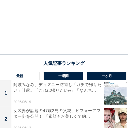
最新
一週間
一ヶ月
阿波みなみ、ディズニー訪問も「ガチで帰りた
い」吐露。「これは帰りたいw」「なんち...
1
2025/06/19
女装姿が話題の47歳2児の父親、ビフォーアフ
ター姿を公開！ 「素顔もお美しくて納...
2