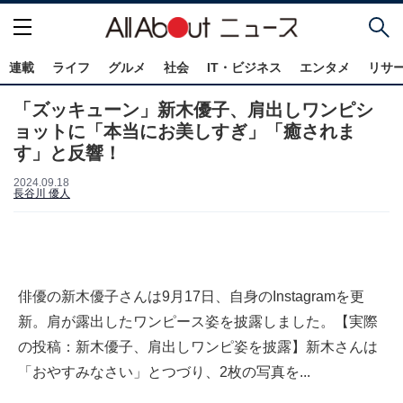
連載
ライフ
グルメ
社会
IT・ビジネス
エンタメ
リサ
「ズッキューン」新木優子、肩出しワンピシ
ョットに「本当にお美しすぎ」「癒されま
す」と反響！
2024.09.18
長谷川 優人
俳優の新木優子さんは9月17日、自身のInstagramを更
新。肩が露出したワンピース姿を披露しました。【実際
の投稿：新木優子、肩出しワンピ姿を披露】新木さんは
「おやすみなさい」とつづり、2枚の写真を...