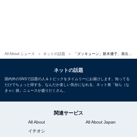
All About ニュース
ネットの話題
「ズッキューン」新木優子、肩出しワンピショットに「本当にお美しすぎ」「癒されます」と反響！
ネットの話題
国内外のSNSで話題の人＆トピックをタイムリーにお届けします。知ってる
だけでちょっと得する、なんだか楽しい気分になれる、ネット発「知ら（な
きゃ）損」ニュースが盛りだくさん。
関連サービス
All About
All About Japan
イチオシ