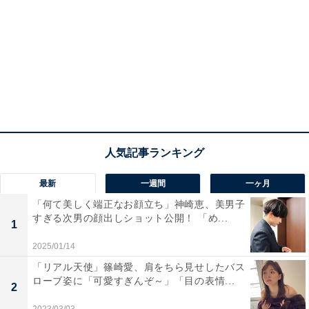
最新
一週間
一ヶ月
「何て美しく端正なお顔立ち」神崎恵、美男子
すぎる次男の顔出しショット公開！ 「め...
1
2025/01/14
「リアル天使」篠崎愛、肩をちら見せしたバス
ローブ姿に「可愛すぎんぞ～」「目の表情...
2