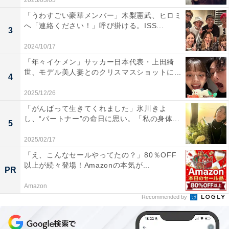
2023/03/03
「うわすごい豪華メンバー」木梨憲武、ヒロミ
へ「連絡ください！」呼び掛ける。ISS...
3
2024/10/17
「年々イケメン」サッカー日本代表・上田綺
世、モデル美人妻とのクリスマスショットに...
4
2025/12/26
「がんばって生きてくれました」氷川きよ
し、“パートナー”の命日に思い。「私の身体...
5
2025/02/17
「え、こんなセールやってたの？」80％OFF
以上が続々登場！Amazonの本気が...
PR
Amazon
Recommended by