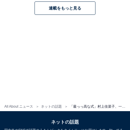
連載をもっと見る
All About ニュース
ネットの話題
「最っっ高な式」村上佳菜子、一般人イケメン夫との結婚式ショット公開！ 「2人とも最高に可愛すぎる」
ネットの話題