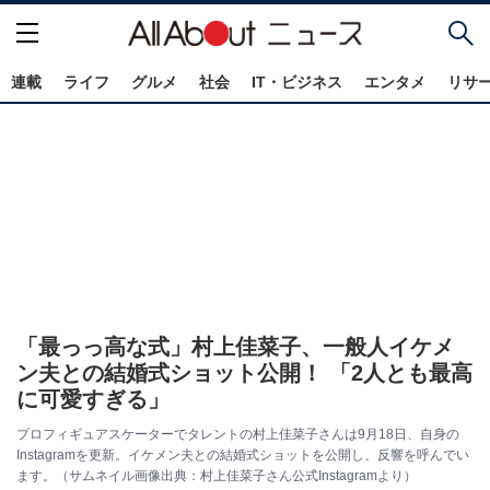
連載
ライフ
グルメ
社会
IT・ビジネス
エンタメ
リサ
「最っっ高な式」村上佳菜子、一般人イケメ
ン夫との結婚式ショット公開！ 「2人とも最高
に可愛すぎる」
プロフィギュアスケーターでタレントの村上佳菜子さんは9月18日、自身の
Instagramを更新。イケメン夫との結婚式ショットを公開し、反響を呼んでい
ます。（サムネイル画像出典：村上佳菜子さん公式Instagramより）