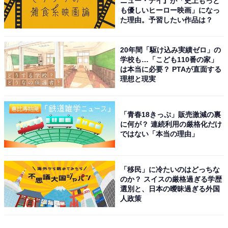
ニュー・デイ』が「史上もっと
も優しいヒーロー映画」になっ
た理由。予習したい作品は？
20年間「駆け込み実績ゼロ」の
学校も…「こども110番の家」
は本当に必要？ PTAが直面する
理想と現実
「青春18きっぷ」販売激減の裏
に何が？ 連続利用の厳格化だけ
ではない「本当の理由」
「移民」に冷たいのはどっちな
のか？ スイスの厳格過ぎる学歴
選別と、日本の曖昧過ぎる外国
人政策