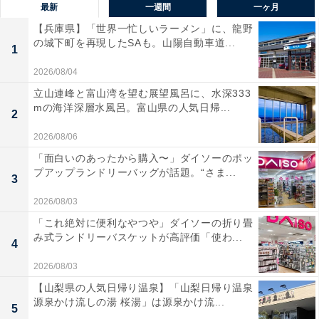
最新
一週間
一ヶ月
【兵庫県】「世界一忙しいラーメン」に、龍野
の城下町を再現したSAも。山陽自動車道...
1
2026/08/04
立山連峰と富山湾を望む展望風呂に、水深333
mの海洋深層水風呂。富山県の人気日帰...
2
2026/08/06
「面白いのあったから購入〜」ダイソーのポッ
プアップランドリーバッグが話題。“さま...
3
2026/08/03
「これ絶対に便利なやつや」ダイソーの折り畳
み式ランドリーバスケットが高評価「使わ...
4
2026/08/03
【山梨県の人気日帰り温泉】「山梨日帰り温泉
源泉かけ流しの湯 桜湯」は源泉かけ流...
5