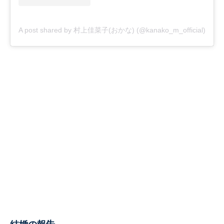
A post shared by 村上佳菜子(おかな) (@kanako_m_official)