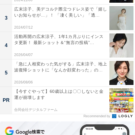
2024/11/06
広末涼子、美デコルテ際立つドレス姿で「嬉し
いお知らせが…」！ 「凄く美しい」「透...
3
2024/07/12
活動再開の広末涼子、1年1カ月ぶりにインス
タ更新！ 最新ショット＆“無言の投稿”...
4
2026/04/07
「急に人相変わった気がする」広末涼子、地上
波復帰ショットに「なんか顔変わった」の...
5
2026/08/06
【今すぐやって】60歳以上は〇〇しないと金
運が崩壊します
PR
合同会社デジタルファーム
Recommended by