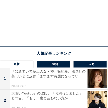
最新
一週間
一ヶ月
「普通でいて極上の女・神」篠崎愛、肌見せの
美しい姿に反響「ますます綺麗になってい...
1
2026/08/06
大食いYoutuberの彼氏、『お別れしました』
と報告。「もう二度と会わない方が...
2