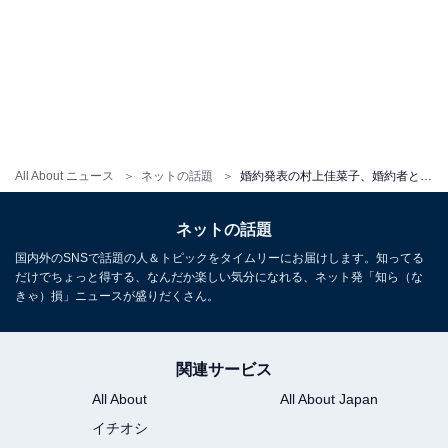
All About ニュース
ネットの話題
婚約発表の村上佳菜子、婚約者との顔出しウエディングフォト公開！ 「1番の味方がそばにいてくれる」
ネットの話題
国内外のSNSで話題の人＆トピックをタイムリーにお届けします。知ってる
だけでちょっと得する、なんだか楽しい気分になれる、ネット発「知ら（な
きゃ）損」ニュースが盛りだくさん。
関連サービス
All About
All About Japan
イチオシ