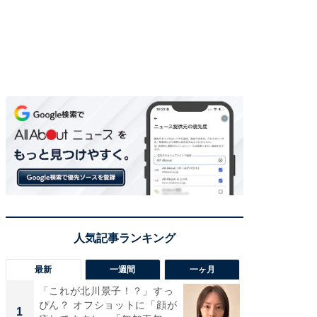
最新
一週間
一ヶ月
「これが北川景子！？」すっ
「さす
ぴん？ オフショットに「顔が
は」高
1
1