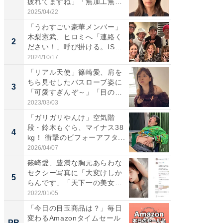
疲れてますね」「無加工無
災地を
表...
「カ...
2025/04/22
2026/08/0
「うわすごい豪華メンバー」
「女の
木梨憲武、ヒロミへ「連絡く
介、バ
2
2
ださい！」呼び掛ける。IS
らのプレ
S...
愛...
2024/10/17
2026/08/0
「リアル天使」篠崎愛、肩を
「脚が
ちら見せしたバスローブ姿に
横川尚
3
3
「可愛すぎんぞ～」「目の表
ムキな姿
情...
刃...
2023/03/03
2026/08/0
「ガリガリやんけ」空気階
「え、
段・鈴木もぐら、マイナス38
芸人、2
4
4
kg！ 衝撃のビフォーアフタ...
エットに
2026/04/07
2026/08/0
篠崎愛、豊満な胸元あらわな
「脳がバ
セクシー写真に「大変けしか
装姿が話
5
5
らんです」「天下一の美女で
のお父さ
す...
2022/01/05
2026/08/0
「今日の目玉商品は？」毎日
「え、
変わるAmazonタイムセール
の？」8
PR
PR