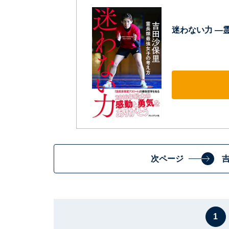
迷わない力 ―
次ページ
1