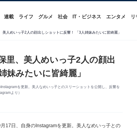
連載
ライフ
グルメ
社会
IT・ビジネス
エンタメ
リ
、美人めいっ子2人の顔出しショットに反響！ 「3人姉妹みたいに皆綺麗」
沙保里、美人めいっ子2人の顔出
人姉妹みたいに皆綺麗」
nstagramを更新。美人なめいっ子とのスリーショットを公開し、反響を
gramより）
7日、自身のInstagramを更新。美人なめいっ子との