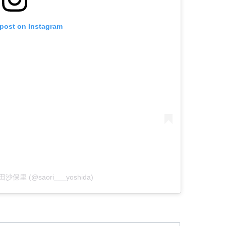
 post on Instagram
 吉田沙保里 (@saori___yoshida)