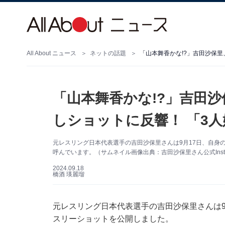
All About ニュース
ネットの話題
「山本舞香かな!?」吉田沙保里
「山本舞香かな!?」吉田
しショットに反響！ 「3
元レスリング日本代表選手の吉田沙保里さんは9月17日、自身のI
呼んでいます。（サムネイル画像出典：吉田沙保里さん公式Insta
2024.09.18
橋酒 瑛麗瑠
元レスリング日本代表選手の吉田沙保里さんは9月1
スリーショットを公開しました。