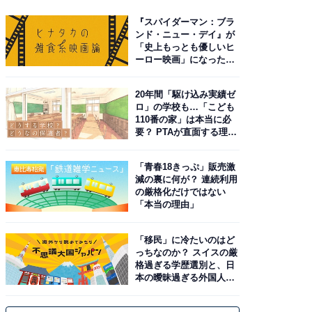
『スパイダーマン：ブラ
ンド・ニュー・デイ』が
「史上もっとも優しいヒ
ーロー映画」になった理
由。予習したい作品は？
20年間「駆け込み実績ゼ
ロ」の学校も…「こども
110番の家」は本当に必
要？ PTAが直面する理想
と現実
「青春18きっぷ」販売激
減の裏に何が？ 連続利用
の厳格化だけではない
「本当の理由」
「移民」に冷たいのはど
っちなのか？ スイスの厳
格過ぎる学歴選別と、日
本の曖昧過ぎる外国人政
策