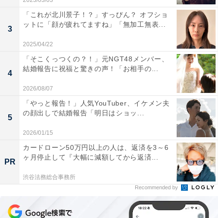
2023/03/03
「これが北川景子！？」すっぴん？ オフショ
ットに「顔が疲れてますね」「無加工無表...
3
2025/04/22
「そこくっつくの？！」元NGT48メンバー、
結婚報告に祝福と驚きの声！「お相手の...
4
2026/08/07
「やっと報告！」人気YouTuber、イケメン夫
の顔出しで結婚報告「明日はショッ...
5
2026/01/15
カードローン50万円以上の人は、返済を3～6
ヶ月停止して『大幅に減額してから返済...
PR
渋谷法務総合事務所
Recommended by