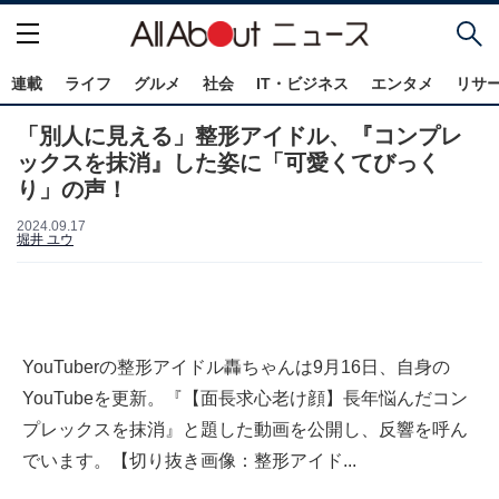
連載
ライフ
グルメ
社会
IT・ビジネス
エンタメ
リサ
「別人に見える」整形アイドル、『コンプレ
ックスを抹消』した姿に「可愛くてびっく
り」の声！
2024.09.17
堀井 ユウ
YouTuberの整形アイドル轟ちゃんは9月16日、自身の
YouTubeを更新。『【面長求心老け顔】長年悩んだコン
プレックスを抹消』と題した動画を公開し、反響を呼ん
でいます。【切り抜き画像：整形アイド...