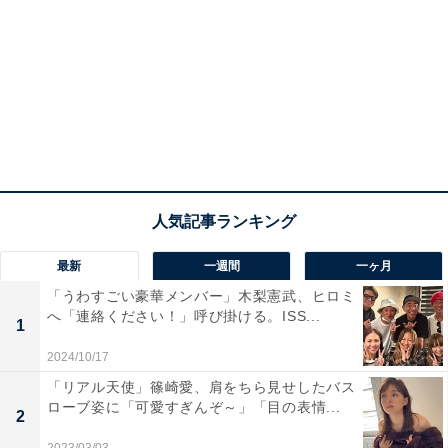
最新
一週間
一ヶ月
「うわすごい豪華メンバー」木梨憲武、ヒロミ
へ「連絡ください！」呼び掛ける。ISS...
1
2024/10/17
「リアル天使」篠崎愛、肩をちら見せしたバス
ローブ姿に「可愛すぎんぞ～」「目の表情...
2