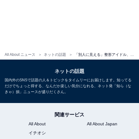
All About ニュース
ネットの話題
「別人に見える」整形アイドル、『コンプレックスを抹消』した姿に「可愛くてびっくり」の声！
ネットの話題
国内外のSNSで話題の人＆トピックをタイムリーにお届けします。知ってる
だけでちょっと得する、なんだか楽しい気分になれる、ネット発「知ら（な
きゃ）損」ニュースが盛りだくさん。
関連サービス
All About
All About Japan
イチオシ