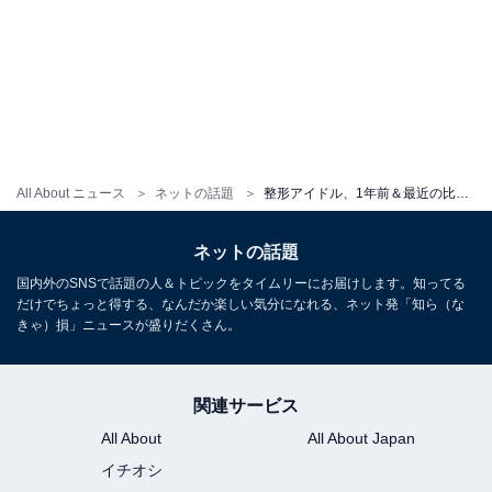
All About ニュース
ネットの話題
整形アイドル、1年前＆最近の比較ショットに「同一だとは思えない」「確実に可愛くなってる」の声！
ネットの話題
国内外のSNSで話題の人＆トピックをタイムリーにお届けします。知ってる
だけでちょっと得する、なんだか楽しい気分になれる、ネット発「知ら（な
きゃ）損」ニュースが盛りだくさん。
関連サービス
All About
All About Japan
イチオシ