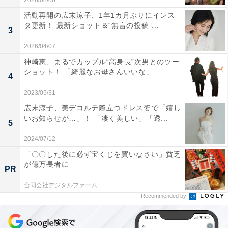
2026/08/06
活動再開の広末涼子、1年1カ月ぶりにインス
タ更新！ 最新ショット＆“無言の投稿”...
3
2026/04/07
神崎恵、まるでカップル“高身長”次男とのツー
ショット！ 「綺麗なお母さんいいな」...
4
2023/05/31
広末涼子、美デコルテ際立つドレス姿で「嬉し
いお知らせが…」！ 「凄く美しい」「透...
5
2024/07/12
「〇〇した後に必ず宝くじを買いなさい」貧乏
が億万長者に
PR
合同会社デジタルファーム
Recommended by