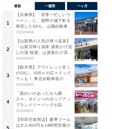
最新
一週間
一ヶ月
【兵庫県】「世界一忙しいラ
【三重
ーメン」に、龍野の城下町を
「鈴鹿天
1
1
再現したSAも。山陽自動車
は100
道...
2026/08/04
2026/08/0
【山梨県の人気日帰り温泉】
「ミニオ
「山梨日帰り温泉 源泉かけ流
ッグ！ 
2
2
しの湯 桜湯」は源泉かけ流...
ど、夏限
2026/08/05
2026/08/0
【栃木県】アウトレット近く
【埼玉
のSAに、600㎡の広々ドッグ
「行田天
3
3
ランも！ 東北自動車道の...
は和の
が...
2026/08/05
2026/08/0
「面白いのあったから購
【石川
入〜」ダイソーのポップアッ
湯】「天
4
4
プランドリーバッグが話
賀ゆめ
題。“さま...
お...
2026/08/03
2026/08/0
【羽田空港周辺】夏季プール
「100
は大人450円＆24時間営業の
スタン
5
5