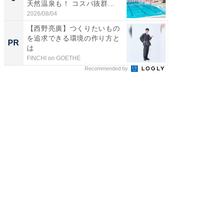
天然温泉も！ コスパ抜群...
ュックが
2026/08/04
2026/08/0
【西野亮廣】つくりたいもの
競馬予
を追求できる環境の作り方と
書きま
PR
PR
は
FINCHI on GOETHE
他力本願
Recommended by