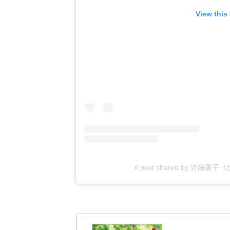
View this
A post shared by 皆藤愛子（か