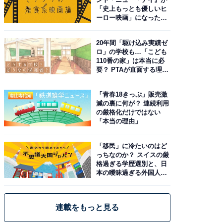
「史上もっとも優しいヒ
ーロー映画」になった理
由。予習したい作品は？
20年間「駆け込み実績ゼ
ロ」の学校も…「こども
110番の家」は本当に必
要？ PTAが直面する理想
と現実
「青春18きっぷ」販売激
減の裏に何が？ 連続利用
の厳格化だけではない
「本当の理由」
「移民」に冷たいのはど
っちなのか？ スイスの厳
格過ぎる学歴選別と、日
本の曖昧過ぎる外国人政
策
連載をもっと見る