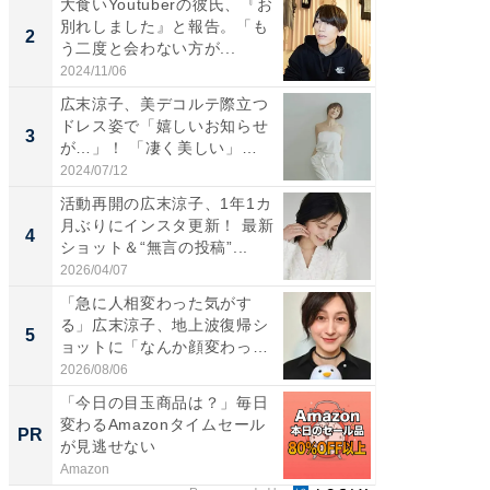
大食いYoutuberの彼氏、『お
「女の
別れしました』と報告。「も
介、バ
2
2
う二度と会わない方が...
らのプレ
愛...
2024/11/06
2026/08/0
広末涼子、美デコルテ際立つ
「脚が
ドレス姿で「嬉しいお知らせ
横川尚
3
3
が…」！ 「凄く美しい」
ムキな姿
「透...
刃...
2024/07/12
2026/08/0
活動再開の広末涼子、1年1カ
「え、
月ぶりにインスタ更新！ 最新
芸人、2
4
4
ショット＆“無言の投稿”...
エットに
2026/04/07
2026/08/0
「急に人相変わった気がす
「脳がバ
る」広末涼子、地上波復帰シ
装姿が話
5
5
ョットに「なんか顔変わっ
のお父さ
た」の...
2026/08/06
2026/08/0
「今日の目玉商品は？」毎日
シェア別荘
変わるAmazonタイムセール
wners
PR
PR
が見逃せない
Amazon
COCO VIL