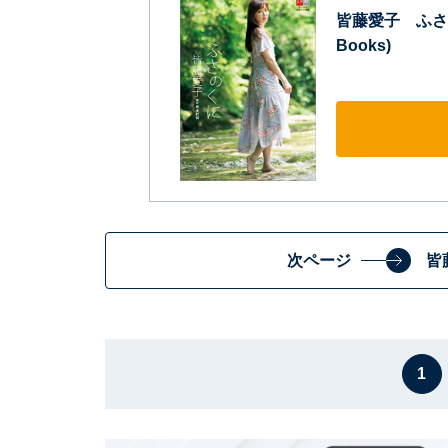
皆藤愛子 ふさ
Books)
次ページ
皆
1