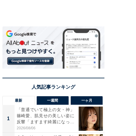
最新
一週間
一ヶ月
「普通でいて極上の女・神」
「さす
篠崎愛、肌見せの美しい姿に
は」高
1
1
反響「ますます綺麗になって
災地を
い...
「カ...
2026/08/06
2026/08/0