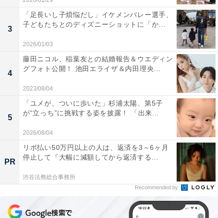
2026/01/29
「足長いし子煩悩だし」イケメンバレー選手、
子どもたちとのディズニーショットに「か...
3
2026/01/03
藤田ニコル、稲葉友との結婚報告＆ウエディン
グフォト公開！ 池田エライザ＆内田理央...
4
2023/08/04
「ユメが、ついに歩いた」杉浦太陽、第5子
が“立っち”に挑戦する姿を披露！ 「出来...
5
2026/08/04
リボ払い50万円以上の人は、返済を3～6ヶ月
停止して『大幅に減額してから返済する...
PR
渋谷法務総合事務所
Recommended by