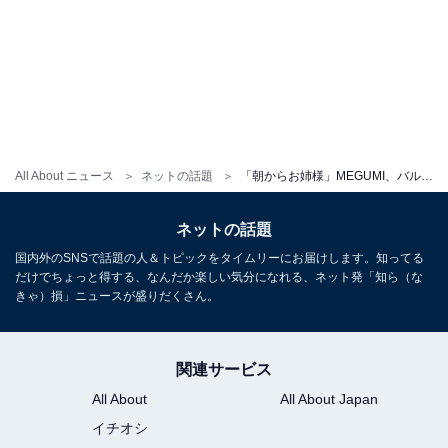
All About ニュース
ネットの話題
「朝からお姉様」MEGUMI、バルセロナで美貌を披露しファン歓喜！ 「美意識の高さに尊敬します」
ネットの話題
国内外のSNSで話題の人＆トピックをタイムリーにお届けします。知ってる
だけでちょっと得する、なんだか楽しい気分になれる、ネット発「知ら（な
きゃ）損」ニュースが盛りだくさん。
関連サービス
All About
All About Japan
イチオシ