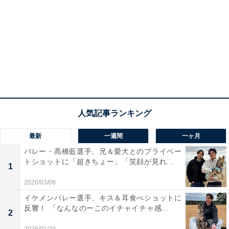
最新
一週間
一ヶ月
バレー・髙橋藍選手、兄＆愛犬とのプライベー
トショットに「超きちょー」「笑顔が見れ...
1
2026/03/08
イケメンバレー選手、キス＆耳食べショットに
反響！ 「なんなのーこのイチャイチャ感...
2