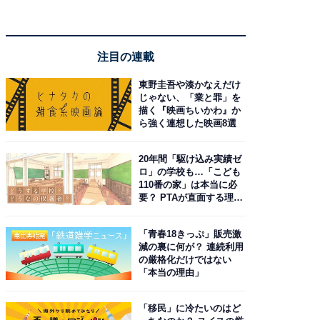
注目の連載
東野圭吾や湊かなえだけ
じゃない、「業と罪」を
描く『映画ちいかわ』か
ら強く連想した映画8選
20年間「駆け込み実績ゼ
ロ」の学校も…「こども
110番の家」は本当に必
要？ PTAが直面する理想
と現実
「青春18きっぷ」販売激
減の裏に何が？ 連続利用
の厳格化だけではない
「本当の理由」
「移民」に冷たいのはど