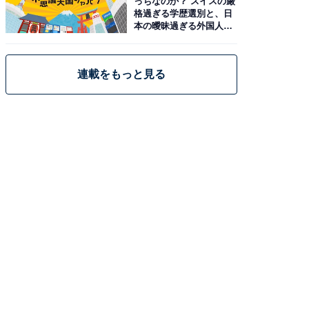
っちなのか？ スイスの厳
格過ぎる学歴選別と、日
本の曖昧過ぎる外国人政
策
連載をもっと見る