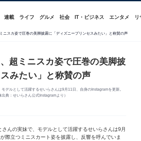
連載
ライフ
グルメ
社会
IT・ビジネス
エンタメ
リ
ミニスカ姿で圧巻の美脚披露に「ディズニープリンセスみたい」と称賛の声
、超ミニスカ姿で圧巻の美脚披
セスみたい」と称賛の声
モデルとして活躍するせいらさんは9月11日、自身のInstagramを更新。
：せいらさん公式Instagramより）
やまとさんの実妹で、モデルとして活躍するせいらさんは9月
長い脚が際立つミニスカート姿を披露し、反響を呼んでいま