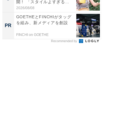
開！ 「スタイルよすぎる
熊本地
よ〜...
...
2026/08/08
2026/08/0
GOETHEとFINCHIがタッグ
【見城徹
を組み、新メディアを創設
も変わ
PR
PR
FINCHI on GOETHE
FINCHI o
Recommended by