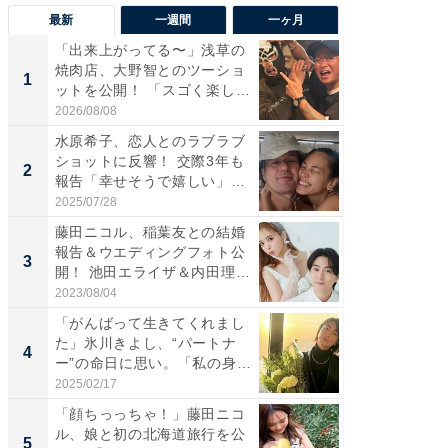
最新
一週間
一ヶ月
「出来上がってる〜」浅草の
「さす
焼肉店、大野智とのツーショ
は」高
1
1
ットを公開！ 「スゴく楽し
災地を
そ...
「カ...
2026/08/08
2026/08/0
水原希子、恋人とのラブラブ
「脚が
ショットに反響！ 交際3年も
横川尚
2
2
報告「幸せそうで嬉しい」
ムキな姿
「...
刃...
2025/07/28
2026/08/0
藤田ニコル、稲葉友との結婚
「え、
報告＆ウエディングフォト公
芸人、2
3
3
開！ 池田エライザ＆内田理
エットに
央...
2023/08/04
2026/08/0
「がんばって生きてくれまし
「脳がバ
た」氷川きよし、“パートナ
装姿が話
4
4
ー”の命日に思い。「私の身
のお父さ
体...
2025/02/17
2026/08/0
「顔ちっっちゃ！」藤田ニコ
「ちょ
ル、娘と初の北海道旅行を公
ってま
5
5