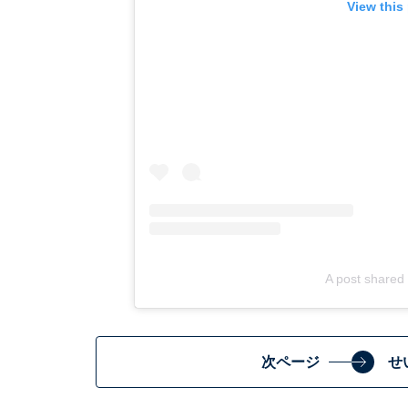
View this
A post shared 
次ページ
せ