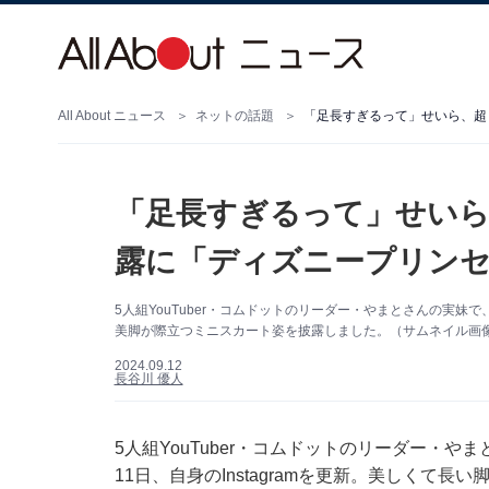
All About ニュース
ネットの話題
「足長すぎるって」せいら、超
「足長すぎるって」せいら
露に「ディズニープリン
5人組YouTuber・コムドットのリーダー・やまとさんの実妹で、
美脚が際立つミニスカート姿を披露しました。（サムネイル画像出典
2024.09.12
長谷川 優人
5人組YouTuber・コムドットのリーダー・
11日、自身のInstagramを更新。美しくて