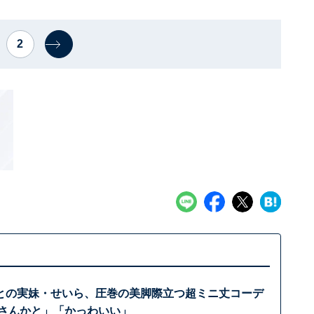
2
との実妹・せいら、圧巻の美脚際立つ超ミニ丈コーデ
形さんかと」「かっわいい」