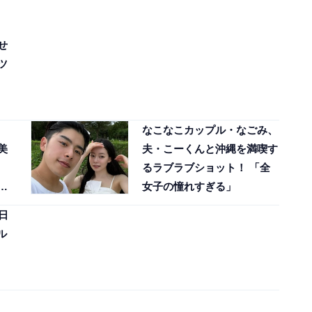
せ
ツ
なこなこカップル・なごみ、
美
夫・こーくんと沖縄を満喫す
るラブラブショット！ 「全
似
女子の憧れすぎる」
日
ル