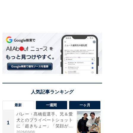
最新
一週間
一ヶ月
バレー・髙橋藍選手、兄＆愛
「さす
犬とのプライベートショット
は」高
1
1
に「超きちょー」「笑顔が見
災地を
れ...
「カ...
2026/03/08
2026/08/0