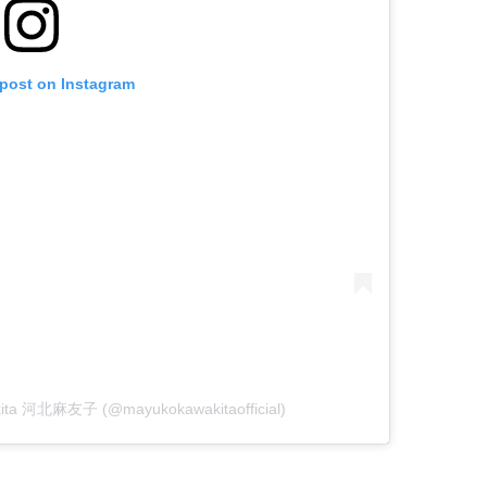
 post on Instagram
kita 河北麻友子 (@mayukokawakitaofficial)