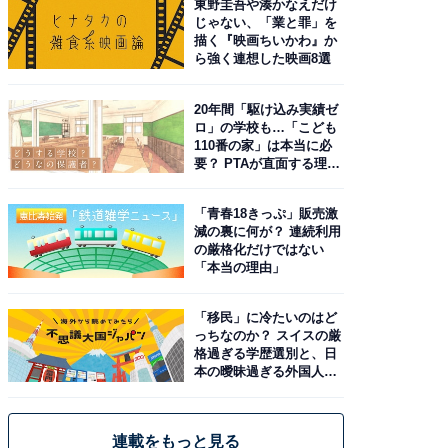
東野圭吾や湊かなえだけ
じゃない、「業と罪」を
描く『映画ちいかわ』か
ら強く連想した映画8選
20年間「駆け込み実績ゼ
ロ」の学校も…「こども
110番の家」は本当に必
要？ PTAが直面する理想
と現実
「青春18きっぷ」販売激
減の裏に何が？ 連続利用
の厳格化だけではない
「本当の理由」
「移民」に冷たいのはど
っちなのか？ スイスの厳
格過ぎる学歴選別と、日
本の曖昧過ぎる外国人政
策
連載をもっと見る