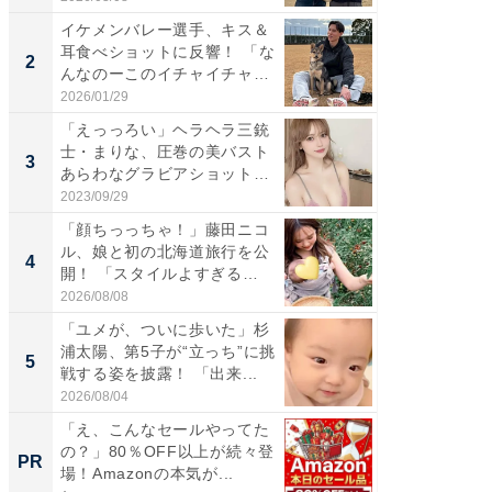
イケメンバレー選手、キス＆
「え、
耳食べショットに反響！ 「な
芸人、2
2
2
んなのーこのイチャイチャ
エットに
感...
2026/01/29
2026/08/0
「えっっろい」ヘラヘラ三銃
「脚が
士・まりな、圧巻の美バスト
横川尚
3
3
あらわなグラビアショット公
ムキな姿
開...
刃...
2023/09/29
2026/08/0
「顔ちっっちゃ！」藤田ニコ
「脳がバ
ル、娘と初の北海道旅行を公
装姿が話
4
4
開！ 「スタイルよすぎる
のお父さ
よ〜...
2026/08/08
2026/08/0
「ユメが、ついに歩いた」杉
「急に
浦太陽、第5子が“立っち”に挑
る」広
5
5
戦する姿を披露！ 「出来...
ョット
た」の..
2026/08/04
2026/08/0
「え、こんなセールやってた
「え、
の？」80％OFF以上が続々登
の？」8
PR
PR
場！Amazonの本気が...
場！Ama