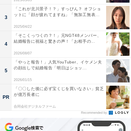
2023/03/03
「これが北川景子！？」すっぴん？ オフショ
ットに「顔が疲れてますね」「無加工無表...
3
2025/04/22
「そこくっつくの？！」元NGT48メンバー、
結婚報告に祝福と驚きの声！「お相手の...
4
2026/08/07
「やっと報告！」人気YouTuber、イケメン夫
の顔出しで結婚報告「明日はショッ...
5
2026/01/15
「〇〇した後に必ず宝くじを買いなさい」貧乏
が億万長者に
PR
合同会社デジタルファーム
Recommended by