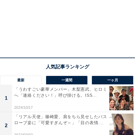
最新
一週間
一ヶ月
「うわすごい豪華メンバー」木梨憲武、ヒロミ
へ「連絡ください！」呼び掛ける。ISS...
1
2024/10/17
「リアル天使」篠崎愛、肩をちら見せしたバス
ローブ姿に「可愛すぎんぞ～」「目の表情...
2