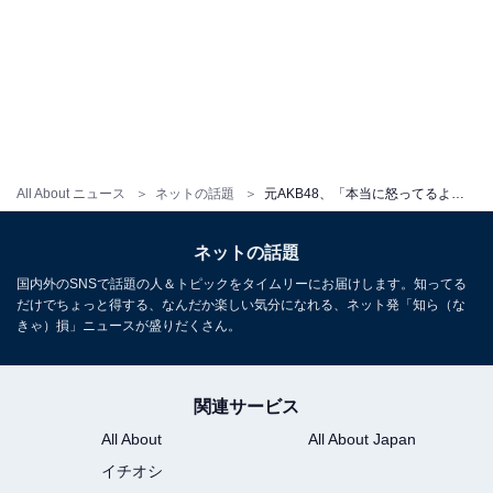
All About ニュース
ネットの話題
元AKB48、「本当に怒ってるよ」と運転免許証を公開。「美人がメンチきってる」「なにがあった」
ネットの話題
国内外のSNSで話題の人＆トピックをタイムリーにお届けします。知ってる
だけでちょっと得する、なんだか楽しい気分になれる、ネット発「知ら（な
きゃ）損」ニュースが盛りだくさん。
関連サービス
All About
All About Japan
イチオシ