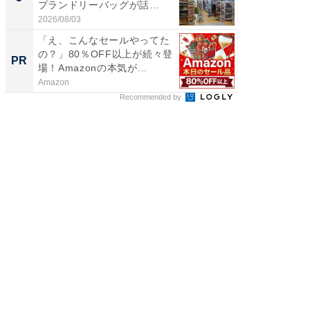
プランドリーバッグが話
層水風
題。“さま...
帰...
2026/08/03
2026/08/0
「え、こんなセールやってた
「え、
の？」80％OFF以上が続々登
の？」8
PR
PR
場！Amazonの本気が...
場！Ama
Amazon
Amazon
Recommended by