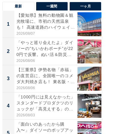
最新
一週間
一ヶ月
【愛知県】無料の動物園＆観
【兵庫
光牧場に、市初の天然温泉
ーメン
1
1
も！ 高速道路のハイウェイオ
再現した
ア...
道...
2026/08/07
2026/08/0
「やっと巡り会えたよ」ダイ
【三重
ソーの“ちいかわポーチ”が22
の直営
2
2
0円で反響。ぬい活＆防災...
ダ大判焼
伊...
2026/08/06
2026/08/0
【三重県】伊勢名物「赤福」
【千葉県
の直営店に、全国唯一のコメ
級マー
3
3
ダ大判焼き店も！ 東名阪・
ノベし
伊...
ー...
2026/08/06
2026/08/0
「1000円には見えなかった」
ステラ
スタンダードプロダクツのリ
詰め放題
4
4
ュックが「高見えする」の...
00円で「
2026/08/03
2026/08/0
「面白いのあったから購
立山連
入〜」ダイソーのポップアッ
風呂に、
5
5