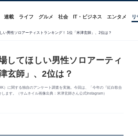
連載
ライフ
グルメ
社会
IT・ビジネス
エンタメ
リ
しい男性ソロアーティストランキング！ 1位「米津玄師」、2位は？
場してほしい男性ソロアーティ
津玄師」、2位は？
』（NHK）に関する独自のアンケート調査を実施。今回は、「今年の『紅白歌合
ます。（サムネイル画像出典：米津玄師さん公式Instagram）