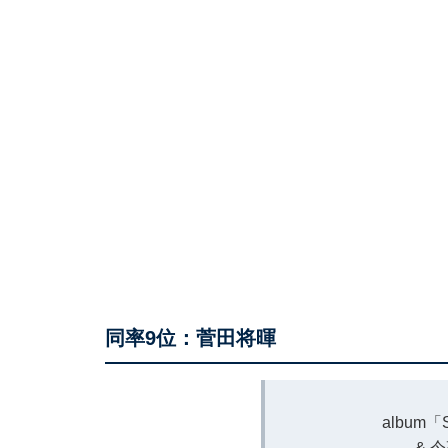
同率9位：菅田将暉
album
& 