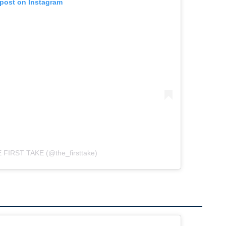
 post on Instagram
E FIRST TAKE (@the_firsttake)