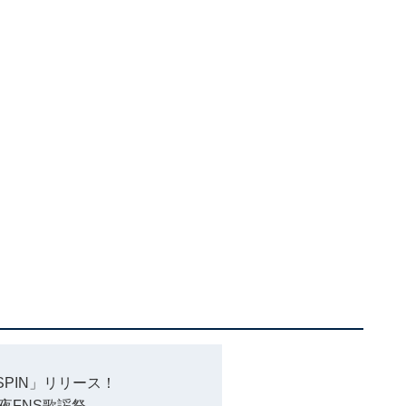
「SPIN」リリース！
今夜FNS歌謡祭