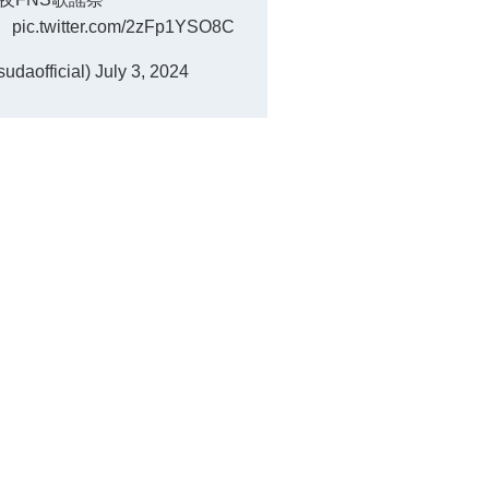
！
pic.twitter.com/2zFp1YSO8C
aofficial)
July 3, 2024