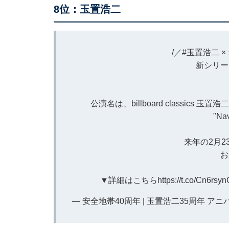
8位：玉置浩二
/／
#玉置浩二
×
新シリー
公演名は、billboard classics 玉置浩
"Nav
来年の2月2
お
▼詳細はこちら
https://t.co/Cn6rsy
— 安全地帯40周年 | 玉置浩二35周年 アニバー