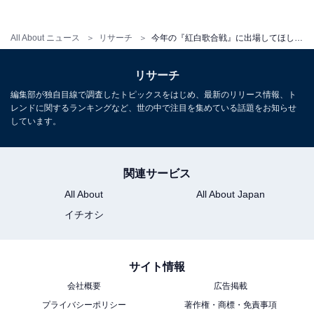
回答者からは、「確実なCDの売上があり、かつ日本人が
多いグループ」（30代女性／東京都）、「明るくて元気
All About ニュース
リサーチ
今年の『紅白歌合戦』に出場してほしいアイドルグループランキング！ 1位「Snow Man」、2位は？
なメンバーが多いので元気をもらえるから」（20代女性
／茨城県）、「メディアでの活躍がすごく、今や日本を
リサーチ
代表するアイドルグループだと思うから」（30代男性／
編集部が独自目線で調査したトピックスをはじめ、最新のリリース情報、ト
兵庫県）などの意見が寄せられました。
レンドに関するランキングなど、世の中で注目を集めている話題をお知らせ
しています。
※回答者コメントは原文ママです
関連サービス
この記事の筆者：ゆるま 小林 プロフィール
All About
All About Japan
長年に渡ってテレビ局でバラエティー番組、情報番組な
イチオシ
どを制作。その後、フリーランスの編集・ライターに転
身。芸能情報に精通し、週刊誌、ネットニュースでテレ
ビや芸能人に関するコラムなどを執筆。編集プロダクシ
サイト情報
ョン「ゆるま」を立ち上げる。
会社概要
広告掲載
プライバシーポリシー
著作権・商標・免責事項