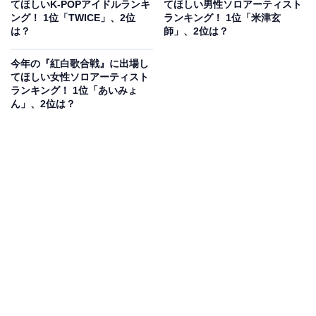
てほしいK-POPアイドルランキ
てほしい男性ソロアーティスト
『第74回NHK紅白歌合戦』では、16年連続16回目の出
ング！ 1位「TWICE」、2位
ランキング！ 1位「米津玄
は？
師」、2位は？
場を果たしました。『NHK紅白歌合戦』にはおなじみの
存在で、今年も出場が期待されています。
今年の『紅白歌合戦』に出場し
てほしい女性ソロアーティスト
ランキング！ 1位「あいみょ
回答者からは、「自分が若い頃から応援しているグルー
ん」、2位は？
プなので出場して頂きたい」（30代男性／長崎県）、
「ダンスと演出のクオリティが高く、安心して見ること
ができるから」（60代女性／愛知県）、「テクノポップ
やってるグループとして貴重。キャリアもあり、中年の
世代でも認知度があるため」（30代男性／滋賀県）など
の意見が寄せられました。