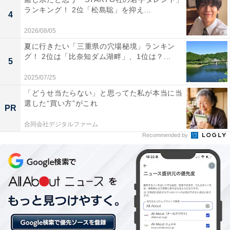
ランキング！ 2位「松島聡」を抑え...
4
2026/08/05
夏に行きたい「三重県の穴場秘境」ランキン
グ！ 2位は「比奈知ダム湖畔」、1位は？...
5
2025/07/25
「どうせ当たらない」と思ってた私が本当に当
選した“買い方”がこれ
PR
合同会社デジタルファーム
Recommended by
1位：Snow Man