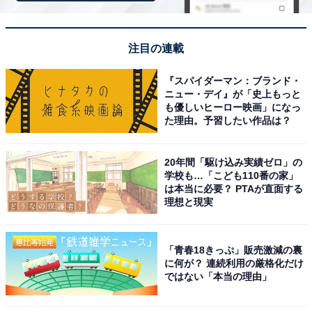
注目の連載
『スパイダーマン：ブランド・
ニュー・デイ』が「史上もっと
も優しいヒーロー映画」になっ
View this post on Instagram
た理由。予習したい作品は？
20年間「駆け込み実績ゼロ」の
学校も…「こども110番の家」
は本当に必要？ PTAが直面する
理想と現実
「青春18きっぷ」販売激減の裏
に何が？ 連続利用の厳格化だけ
ではない「本当の理由」
A post shared by Snow Man (@snowman.official.9)