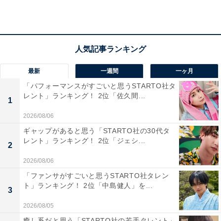
ネビュラロマンス 前篇 (初回限定盤) - Perfume (Blu-Ray
付)
Amazonで見る
最新
一週間
一ヶ月
「パフォーマンスがすごいと思うSTARTO社タ
レント」ランキング！ 2位「佐久間...
1
2026/08/06
ギャップがあると思う「STARTO社の30代タ
レント」ランキング！ 2位「ジェシ...
2
「Perfume」の商品をAmazonで見る
2026/08/06
「ファンサがすごいと思うSTARTO社タレン
ト」ランキング！ 2位「中島健人」を...
3
2026/08/05
癒し系だと思う「STARTO社の若手タレント」