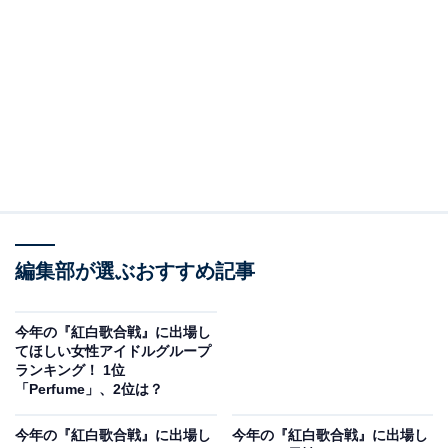
A post shared by Perfume (@prfm_official)
2位には「Perfume」が選ばれました。1999年に広島で
編集部が選ぶおすすめ記事
結成した3人組ユニットで、2007年にはCMソングとなっ
た『ポリリズム』がヒットを記録。テクノポップサウン
ドでブームを作り出し、2010年には東京ドームでのワン
今年の『紅白歌合戦』に出場し
てほしい女性アイドルグループ
マンライブを成功させます。
ランキング！ 1位
「Perfume」、2位は？
息のあったシンクロダンスに定評があり、日本だけでな
今年の『紅白歌合戦』に出場し
今年の『紅白歌合戦』に出場し
く世界でも人気が高い同グループ。2023年に放送された