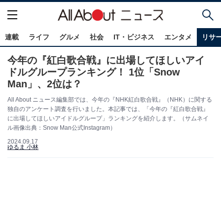
連載
ライフ
グルメ
社会
IT・ビジネス
エンタメ
リサ
今年の『紅白歌合戦』に出場してほしいアイ
ドルグループランキング！ 1位「Snow
Man」、2位は？
All About ニュース編集部では、今年の『NHK紅白歌合戦』（NHK）に関する
独自のアンケート調査を行いました。本記事では、「今年の『紅白歌合戦』
に出場してほしいアイドルグループ」ランキングを紹介します。（サムネイ
ル画像出典：Snow Man公式Instagram）
2024.09.17
ゆるま 小林