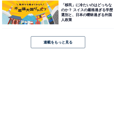
1位には「Snow Man」が選ばれました。9人組の男性ア
「移民」に冷たいのはどっちな
のか？ スイスの厳格過ぎる学歴
イドルグループで、2020年1月にシングル『D.D.』でデ
選別と、日本の曖昧過ぎる外国
ビュー。各メンバーが俳優業やモデル、バラエティ番組
人政策
などで活躍し、国民的な人気を誇ります。2021年の『第
72回NHK紅白歌合戦』で初出場を果たし、大きな注目を
集めたグループです。
連載をもっと見る
2023年も出場が期待されましたが、旧ジャニーズ事務所
の性加害問題に関連して選考外に。2023年の大みそかに
は、グループの公式YouTubeチャンネルで生配信企画を
実施し、同時接続数において日本歴代1位を記録しまし
た。2024年には、グループとして4枚目のアルバム
『RAYS』を10月30日に発売予定。さらに、初の5大ド
ームツアーの開催を発表するなど、大活躍を続けていま
す。