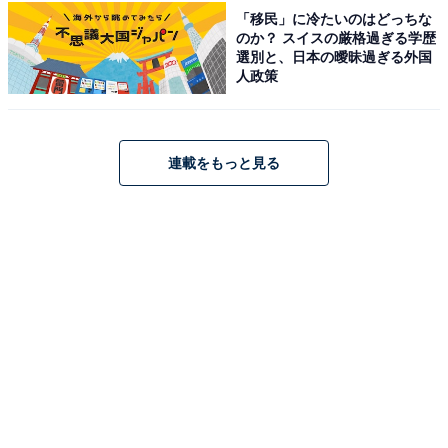
「移民」に冷たいのはどっちな
のか？ スイスの厳格過ぎる学歴
選別と、日本の曖昧過ぎる外国
人政策
A post shared by TWICE (@twicetagram)
連載をもっと見る
1位は「TWICE」でした。韓国出身のメンバー5人、日本
出身のメンバー3人、台湾出身のメンバー1人からなる9
人組のガールズグループです。オーディション番組
『SIXTEEN』（Mnet）でメンバーが選抜され、2015年
10月20日にデビューを果たしました。
日本での人気も高く、2017年にアルバム『#TWICE』で
日本デビューを達成。その年の『紅白歌合戦』に出場す
るなど、一気に大ブレークしました。これまでグループ
では4回の出場歴があり、2023年には日本人メンバーの3