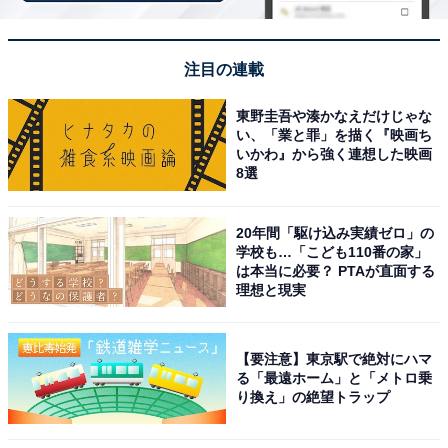
1位：TWICE
注目の連載
東野圭吾や湊かなえだけじゃな
い、「業と罪」を描く『映画ち
いかわ』から強く連想した映画
8選
20年間「駆け込み実績ゼロ」の
学校も…「こども110番の家」
は本当に必要？ PTAが直面する
理想と現実
View this post on Instagram
【要注意】東京駅で絶対にハマ
る「最遠ホーム」と「メトロ乗
り換え」の絶望トラップ