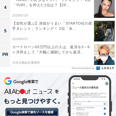
「YURI」を抑えた1位は？【20...
「東方神起」の商品をAmazonで見る
4
2026/07/24
【女性が選ぶ】演技がうまい「STARTO社の若
手タレント」ランキング！ 2位「永...
5
2026/05/27
カードローン50万円以上の人は、返済を3～6
ヶ月停止して『大幅に減額してから返済...
PR
渋谷法務総合事務所
Recommended by