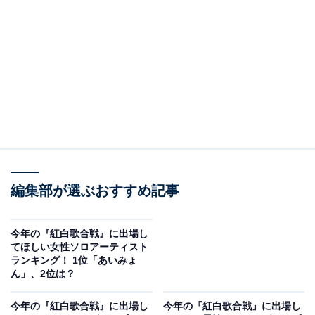
A post shared by @changmin88
2位は「東方神起」でした。2005年に日本デビューした
編集部が選ぶおすすめ記事
グループで、卓越したダンスパフォーマンスとキャッチ
ーな楽曲でブレーク。アジア各国で人気となり、2006
年、2007年にはアジアツアーを成功させます。
今年の『紅白歌合戦』に出場し
てほしい女性ソロアーティスト
ランキング！ 1位「あいみょ
日本でも高い人気をほこり、2013年には初の5大ドーム
ん」、2位は？
ツアー、また海外アーティスト初の単独での日産スタジ
今年の『紅白歌合戦』に出場し
今年の『紅白歌合戦』に出場し
アム公演を開催。その後も人気は続き、15周年を記念し