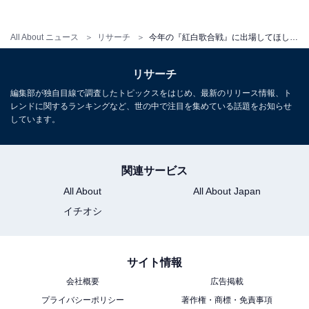
人からなるユニット「MISAMO」としても出場。女性か
らの人気が高いグループで、『紅白歌合戦』への出場を
All About ニュース
リサーチ
今年の『紅白歌合戦』に出場してほしいK-POPアイドルランキング！ 1位「TWICE」、2位は？
期待されています。
リサーチ
回答者からは、「世界的にも有名で日本人が3人もいる
編集部が独自目線で調査したトピックスをはじめ、最新のリリース情報、ト
レンドに関するランキングなど、世の中で注目を集めている話題をお知らせ
ことで親近感も沸くから」（20代男性／埼玉県）、「子
しています。
供が好きで、年末に一緒に見たいと思うから」（30代男
性／東京都）、「グループとしての一体感が好き。王道
な曲のメドレーを歌ってほしい」（20代女性／大阪府）
関連サービス
などの意見が寄せられました。
All About
All About Japan
イチオシ
※回答者コメントは原文ママです
サイト情報
この記事の筆者：ゆるま 小林 プロフィール
会社概要
広告掲載
長年に渡ってテレビ局でバラエティー番組、情報番組な
プライバシーポリシー
著作権・商標・免責事項
どを制作。その後、フリーランスの編集・ライターに転