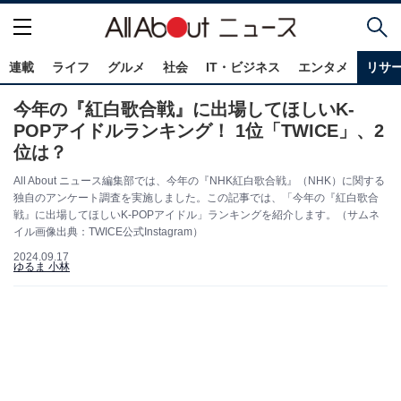
連載
ライフ
グルメ
社会
IT・ビジネス
エンタメ
リサ
今年の『紅白歌合戦』に出場してほしいK-
POPアイドルランキング！ 1位「TWICE」、2
位は？
All About ニュース編集部では、今年の『NHK紅白歌合戦』（NHK）に関する
独自のアンケート調査を実施しました。この記事では、「今年の『紅白歌合
戦』に出場してほしいK-POPアイドル」ランキングを紹介します。（サムネ
イル画像出典：TWICE公式Instagram）
2024.09.17
ゆるま 小林