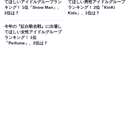
てほしいアイドルグループラン
てほしい男性アイドルグループ
たアルバム『XV』では、海外アーティストの「アルバム
キング！ 1位「Snow Man」、
ランキング！ 2位「KinKi
2位は？
Kids」、1位は？
通算1位獲得作品数」で歴代1位の記録を更新するなど、
大活躍しています。
今年の『紅白歌合戦』に出場し
てほしい女性アイドルグループ
ランキング！ 1位
『紅白歌合戦』には2008年に初出場を果たし、これまで
「Perfume」、2位は？
3回参加。2024年には音楽イベント「a-nation 2024」の
大トリを務め、11月6日には20周年記念アルバム
『ZONE』を発売する予定で、出場に期待がかかりま
す。
回答者からは、「しばらく活動している姿をTVで見てい
ないが、ファンは多いと思う」（50代男性／東京都）、
「東方神起は昔から変わらずかっこよく、見たいと思っ
た」（20代女性／栃木県）、「まだ東方神起で活動して
いるのを知って欲しいので」（40代女性／静岡県）など
の意見が寄せられました。