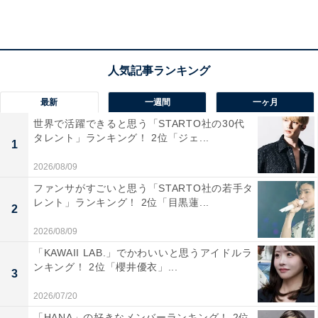
最新
一週間
一ヶ月
世界で活躍できると思う「STARTO社の30代
タレント」ランキング！ 2位「ジェ...
1
【メーカー特典あり】ZONE(AL2枚組(スマプラ対応))(全3
種ランダム) - 東方神起 (特典:ZONEビジュアルクリアカー
2026/08/09
ド(全3種ランダム))
ファンサがすごいと思う「STARTO社の若手タ
Amazonで見る
レント」ランキング！ 2位「目黒蓮...
2
2026/08/09
「KAWAII LAB.」でかわいいと思うアイドルラ
ンキング！ 2位「櫻井優衣」...
3
2026/07/20
「HANA」の好きなメンバーランキング！ 2位