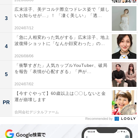
2026/08/06
広末涼子、美デコルテ際立つドレス姿で「嬉し
いお知らせが…」！ 「凄く美しい」「透...
3
2024/07/12
「急に人相変わった気がする」広末涼子、地上
波復帰ショットに「なんか顔変わった」の...
4
2026/08/06
「衝撃すぎた」人気カップルYouTuber、破局
を報告「表情が心配すぎる」「声が...
5
2024/07/02
【今すぐやって】60歳以上は〇〇しないと金
運が崩壊します
PR
合同会社デジタルファーム
Recommended by