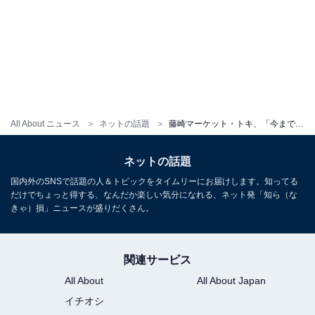
All About ニュース
ネットの話題
藤崎マーケット・トキ、「今までやってきた過酷ロケの話」を告白。「涙が出ました」「本にしょ！」と反響
ネットの話題
国内外のSNSで話題の人＆トピックをタイムリーにお届けします。知ってる
だけでちょっと得する、なんだか楽しい気分になれる、ネット発「知ら（な
きゃ）損」ニュースが盛りだくさん。
関連サービス
All About
All About Japan
イチオシ