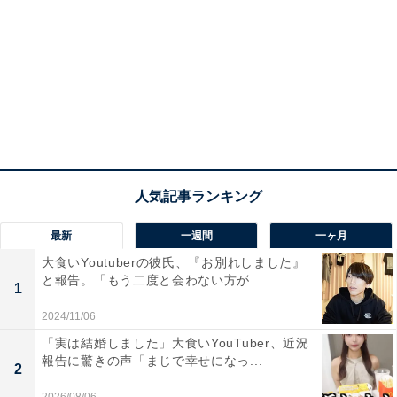
最新
一週間
一ヶ月
大食いYoutuberの彼氏、『お別れしました』
と報告。「もう二度と会わない方が...
1
2024/11/06
「実は結婚しました」大食いYouTuber、近況
報告に驚きの声「まじで幸せになっ...
2