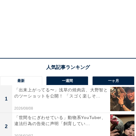
最新
一週間
一ヶ月
「出来上がってる〜」浅草の焼肉店、大野智と
のツーショットを公開！ 「スゴく楽しそ...
1
2026/08/08
「世間をにぎわせている」動物系YouTuber、
違法行為の告発に声明「飼育してい...
2