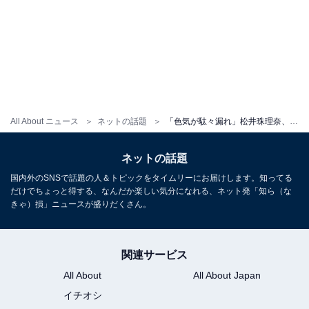
All About ニュース
ネットの話題
「色気が駄々漏れ」松井珠理奈、「若返ってる気がしません!?」比較ショットに反響！ 「大人路線も良いかも」
ネットの話題
国内外のSNSで話題の人＆トピックをタイムリーにお届けします。知ってる
だけでちょっと得する、なんだか楽しい気分になれる、ネット発「知ら（な
きゃ）損」ニュースが盛りだくさん。
関連サービス
All About
All About Japan
イチオシ