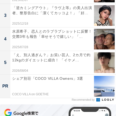
2025/02/07
「逆カミングアウト」『ラヴ上等』の美人出演
者、整形告白に「潔くてカッコよ！」「好...
3
2025/12/18
水原希子、恋人とのラブラブショットに反響！
交際3年も報告「幸せそうで嬉しい」「...
4
2025/07/28
「え、別人過ぎん？」お笑い芸人、2カ月で約
12kgのダイエットに成功！ 「イケメ...
5
2026/08/04
シェア別荘「COCO VILLA Owners」3選
PR
COCO VILLA on GOETHE
Recommended by