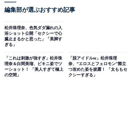
編集部が選ぶおすすめ記事
松井珠理奈、色気ダダ漏れの入
浴ショット公開「セクシーで心
臓止まるかと思った」「美脚す
ぎる」
「⁡これは刺激が強すぎ」松井珠
「脱アイドルw」松井珠理
理奈＆白間美瑠、ビキニ姿でツ
奈、“エロスとフェロモン”際立
ーショット！ 「美人すぎて極上
つ攻めた姿を披露！ 「太ももセ
の空間」
クシーすぎる」