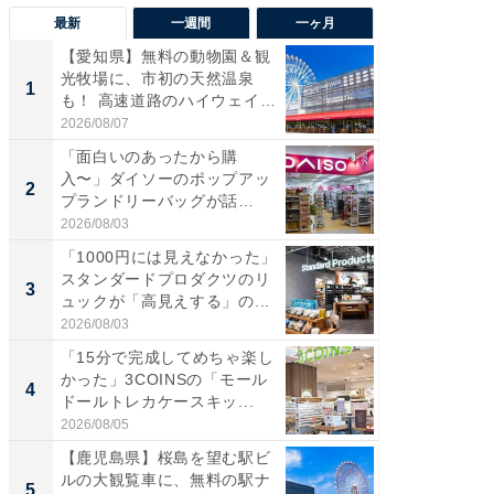
最新
一週間
一ヶ月
【愛知県】無料の動物園＆観
【兵庫
光牧場に、市初の天然温泉
ーメン
1
1
も！ 高速道路のハイウェイオ
再現した
ア...
道...
2026/08/07
2026/08/0
「面白いのあったから購
【三重
入〜」ダイソーのポップアッ
の直営
2
2
プランドリーバッグが話
ダ大判焼
題。“さま...
伊...
2026/08/03
2026/08/0
「1000円には見えなかった」
【千葉県
スタンダードプロダクツのリ
級マー
3
3
ュックが「高見えする」の...
ノベし
ー...
2026/08/03
2026/08/0
「15分で完成してめちゃ楽し
「100
かった」3COINSの「モール
スタン
4
4
ドールトレカケースキッ...
ュックが
2026/08/05
2026/08/0
【鹿児島県】桜島を望む駅ビ
立山連
ルの大観覧車に、無料の駅ナ
風呂に、
5
5