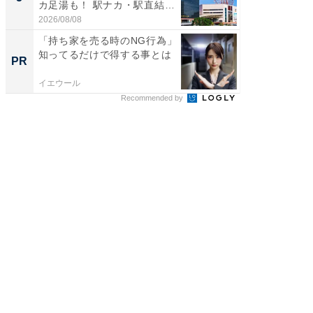
カ足湯も！ 駅ナカ・駅直結
層水風
ス...
帰...
2026/08/08
2026/08/0
「持ち家を売る時のNG行為」
「持ち家
知ってるだけで得する事とは
知って
PR
PR
イエウール
イエウー
Recommended by