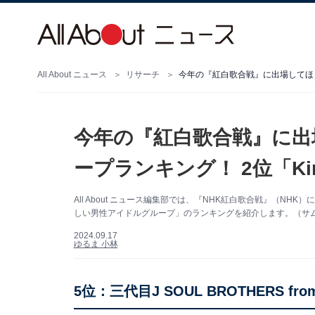
All About ニュース
リサーチ
今年の『紅白歌合戦』に出場してほしい
今年の『紅白歌合戦』に出
ープランキング！ 2位「Kin
All About ニュース編集部では、『NHK紅白歌合戦』（N
しい男性アイドルグループ」のランキングを紹介します。（サムネイル画
2024.09.17
ゆるま 小林
5位：三代目J SOUL BROTHERS from 