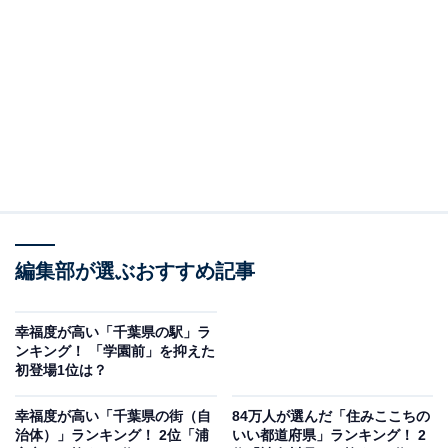
2位は、京成千原線の「学園前」。千葉市緑区に位置
し、駅名の通り、駅周辺には学校が多いため連日多くの
学生も利用しています。京成千葉駅と隣接するJR千葉駅
まで約10分でアクセスでき、駅周辺は「ミスターマック
ス おゆみ野店」などスーパーマーケットやショッピング
モールなどの商業施設が充実しています。ニュータウン
「おゆみ野」地区の西側に位置するため、駅周辺の歩道
や公園が整備され、自然景観を活かした住環境が広がっ
ています。
編集部が選ぶおすすめ記事
実際の居住者からは、「四季折々の自然が遊歩道にあ
る」「そこそこ生活に便利で環境も良い」「静かな生活
幸福度が高い「千葉県の駅」ラ
ンキング！ 「学園前」を抑えた
ができること」などの声がありました。
初登場1位は？
幸福度が高い「千葉県の街（自
84万人が選んだ「住みここちの
治体）」ランキング！ 2位「浦
いい都道府県」ランキング！ 2