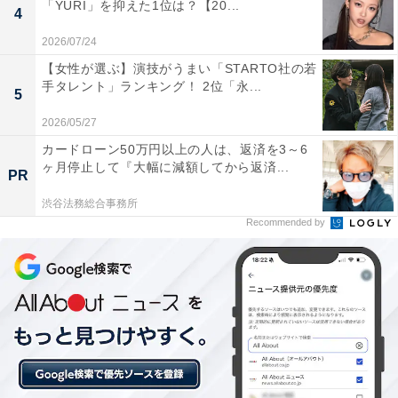
「YURI」を抑えた1位は？【20...
4
20位までのランキング結果を見
次ページ
2026/07/24
る！
【女性が選ぶ】演技がうまい「STARTO社の若
手タレント」ランキング！ 2位「永...
5
2026/05/27
カードローン50万円以上の人は、返済を3～6
ヶ月停止して『大幅に減額してから返済...
PR
渋谷法務総合事務所
Recommended by