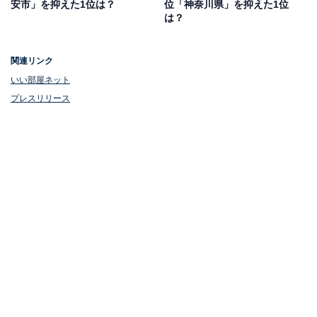
安市」を抑えた1位は？
位「神奈川県」を抑えた1位
は？
関連リンク
いい部屋ネット
プレスリリース
1位：印西牧の原（北総線）
1位は、北総線の印西牧の原（いんざいまきのはら）。
印西市にあり、乗り換えなしで日本橋駅や新橋駅に約1
時間でアクセスできます。駅周辺には、観覧車や屋内動
物園もある「BIGHOPガーデンモール印西」「牧の原モ
ア」「ジョイフル本田」などの大型商業施設が立ち並