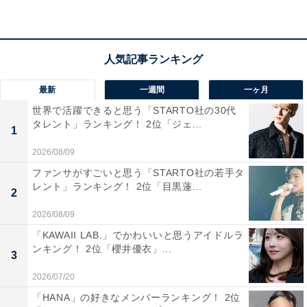
び、買い物環境が充実。駅から徒歩10分の場所にある、
標高41メートルの人工山がある広大な「牧の原公園」を
はじめ自然豊かなスポットが点在しています。
最新
一週間
一ヶ月
実際の居住者からは、「都心への通勤圏内でありながら
世界で活躍できると思う「STARTO社の30代
のどかな自然がある」「緑が多く商業施設が充実してい
タレント」ランキング！ 2位「ジェ...
1
る」などのコメントが寄せられました。
2026/08/09
※回答者のコメントは原文ママです
ファンサがすごいと思う「STARTO社の若手タ
レント」ランキング！ 2位「目黒蓮...
2
この記事の筆者：福島 ゆき プロフィール
2026/08/09
アニメや漫画のレビュー、エンタメトピックスなどを中
「KAWAII LAB.」でかわいいと思うアイドルラ
心に、オールジャンルで執筆中のライター。時々、店舗
ンキング！ 2位「櫻井優衣」...
3
取材などのリポート記事も担当。All AboutおよびAll
2026/07/20
About ニュースでのライター歴は5年。
「HANA」の好きなメンバーランキング！ 2位