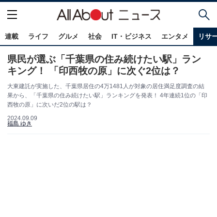
連載
ライフ
グルメ
社会
IT・ビジネス
エンタメ
リサ
県民が選ぶ「千葉県の住み続けたい駅」ラン
キング！ 「印西牧の原」に次ぐ2位は？
大東建託が実施した、千葉県居住の4万1481人が対象の居住満足度調査の結
果から、「千葉県の住み続けたい駅」ランキングを発表！ 4年連続1位の「印
西牧の原」に次いだ2位の駅は？
2024.09.09
福島 ゆき