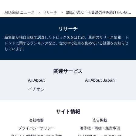
All About ニュース
リサーチ
県民が選ぶ「千葉県の住み続けたい駅」ランキング！ 「印西牧の原」に次ぐ2位は？
リサーチ
編集部が独自目線で調査したトピックスをはじめ、最新のリリース情報、ト
レンドに関するランキングなど、世の中で注目を集めている話題をお知らせ
しています。
関連サービス
All About
All About Japan
イチオシ
サイト情報
会社概要
広告掲載
プライバシーポリシー
著作権・商標・免責事項