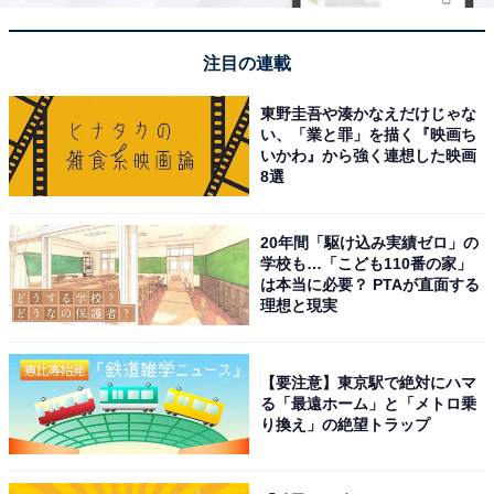
こちらもおすすめ
県民が選ぶ「千葉県の住み続けたい街（自治
体）」ランキング！ 1位「印西市」に次ぐ2位
注目の連載
は？
東野圭吾や湊かなえだけじゃな
い、「業と罪」を描く『映画ち
いかわ』から強く連想した映画
8選
20年間「駆け込み実績ゼロ」の
学校も…「こども110番の家」
は本当に必要？ PTAが直面する
1
2
理想と現実
【要注意】東京駅で絶対にハマ
る「最遠ホーム」と「メトロ乗
り換え」の絶望トラップ