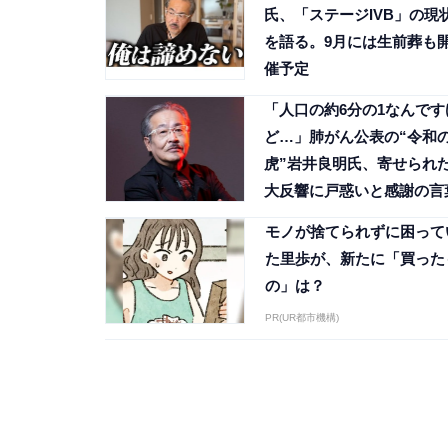
氏、「ステージIVB」の現
を語る。9月には生前葬も
催予定
「人口の約6分の1なんです
ど…」肺がん公表の“令和
虎”岩井良明氏、寄せられ
大反響に戸惑いと感謝の言
モノが捨てられずに困って
た里歩が、新たに「買った
の」は？
PR(UR都市機構)