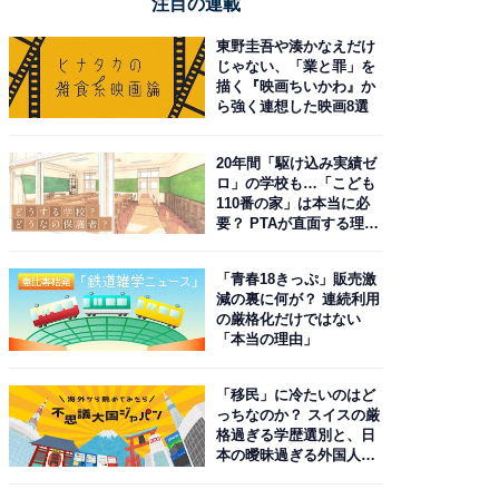
注目の連載
東野圭吾や湊かなえだけ
じゃない、「業と罪」を
描く『映画ちいかわ』か
ら強く連想した映画8選
20年間「駆け込み実績ゼ
ロ」の学校も…「こども
110番の家」は本当に必
要？ PTAが直面する理想
と現実
「青春18きっぷ」販売激
減の裏に何が？ 連続利用
の厳格化だけではない
「本当の理由」
「移民」に冷たいのはど
っちなのか？ スイスの厳
格過ぎる学歴選別と、日
本の曖昧過ぎる外国人政
策