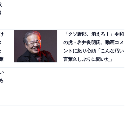
状
開
け
「クソ野郎、消えろ！」令和
の
の虎・岩井良明氏、動画コメ
た
ントに怒り心頭「こんな汚い
葉
言葉久しぶりに聞いた」
い
も