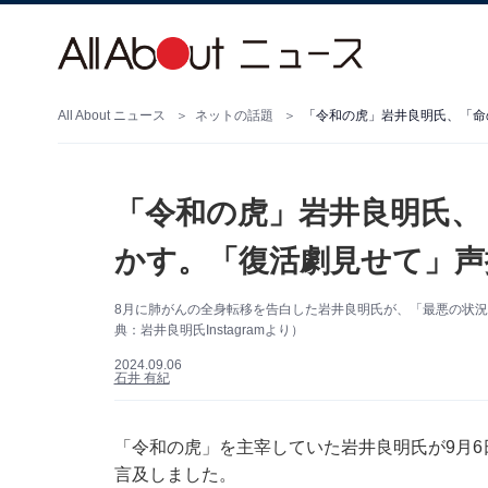
All About ニュース
ネットの話題
「令和の虎」岩井良明氏、「命
「令和の虎」岩井良明氏、
かす。「復活劇見せて」声
8月に肺がんの全身転移を告白した岩井良明氏が、「最悪の状
典：岩井良明氏Instagramより）
2024.09.06
石井 有紀
「令和の虎」を主宰していた岩井良明氏が9月6日
言及しました。