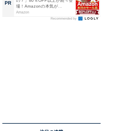
の？」80％OFF以上が続々登
る？ 掘
PR
PR
場！Amazonの本気が...
Amazon
UR都市機
Recommended by