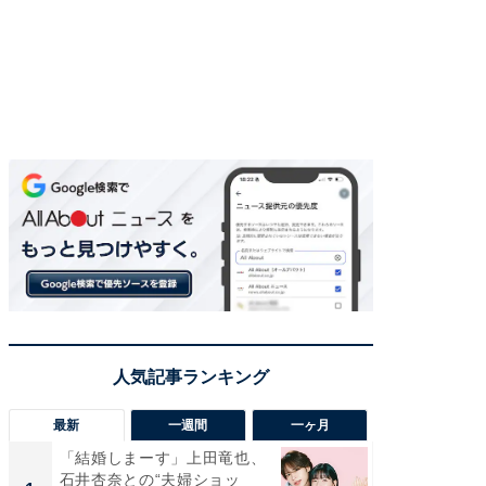
最新
一週間
一ヶ月
「結婚しまーす」上田竜也、
「さす
石井杏奈との“夫婦ショッ
は」高