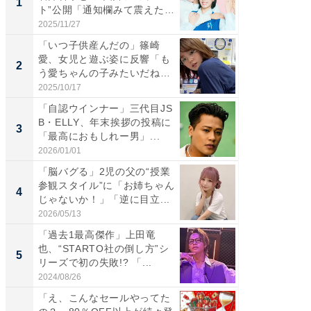
1
1
ト”公開「通知欄みて震えた」
災地を
「...
「カ...
2025/11/27
2026/08/0
「いつ子供産んだの」篠崎
「女の
愛、女児と遊ぶ姿に反響「も
介、バ
2
2
う愛ちゃんの子みたいだね」
らのプレ
「完...
愛...
2025/10/17
2026/08/0
「自認ウインナー」三代目JS
「脚が
B・ELLY、年末挨拶の投稿に
横川尚
3
3
「最高におもしれー男」...
ムキな姿
刃...
2026/01/01
2026/08/0
「脳バグる」2児の父の“授業
「え、
参観スタイル”に「お姉ちゃん
芸人、2
4
4
じゃないか！」「逆に目立...
エットに
2026/05/13
2026/08/0
「過去1最高傑作」上田竜
「脳がバ
也、“STARTO社の倒し方”シ
装姿が話
5
5
リーズで初の失敗!? 「...
のお父さ
2024/08/26
2026/08/0
「え、こんなセールやってた
団地フ