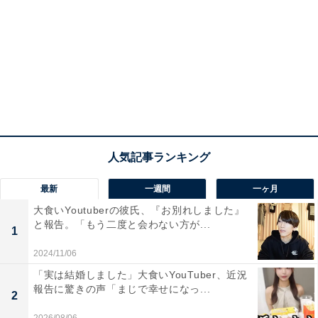
最新
一週間
一ヶ月
大食いYoutuberの彼氏、『お別れしました』
と報告。「もう二度と会わない方が...
1
2024/11/06
「実は結婚しました」大食いYouTuber、近況
報告に驚きの声「まじで幸せになっ...
2