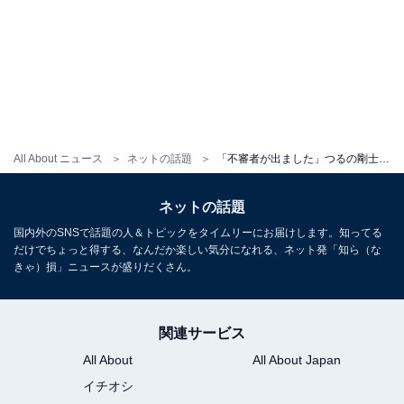
All About ニュース
ネットの話題
「不審者が出ました」つるの剛士、妻のインスタ投稿にツッコミ！ 「大ニュース」「奥様面白すぎます」
ネットの話題
国内外のSNSで話題の人＆トピックをタイムリーにお届けします。知ってる
だけでちょっと得する、なんだか楽しい気分になれる、ネット発「知ら（な
きゃ）損」ニュースが盛りだくさん。
関連サービス
All About
All About Japan
イチオシ