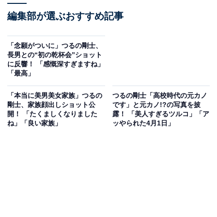
編集部が選ぶおすすめ記事
「念願がついに」つるの剛士、
長男との“初の乾杯会”ショット
に反響！ 「感慨深すぎますね」
「最高」
「本当に美男美女家族」つるの
つるの剛士「高校時代の元カノ
剛士、家族顔出しショット公
です」と元カノ!?の写真を披
開！ 「たくましくなりました
露！ 「美人すぎるツルコ」「ア
ね」「良い家族」
ッやられた4月1日」