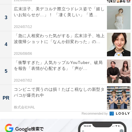
2026/08/06
広末涼子、美デコルテ際立つドレス姿で「嬉し
いお知らせが…」！ 「凄く美しい」「透...
3
2024/07/12
「急に人相変わった気がする」広末涼子、地上
波復帰ショットに「なんか顔変わった」の...
4
2026/08/06
「衝撃すぎた」人気カップルYouTuber、破局
を報告「表情が心配すぎる」「声が...
5
2024/07/02
コンビニで買うのは損！たばこ税なしの新型タ
バコが爆売れ中
PR
株式会社HAL
Recommended by