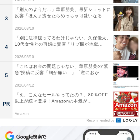
2026/05/19
「別人のようだ…」華原朋美、最新ショットに
反響「ほんま痩せたらめっちゃ可愛いなる...
3
2026/08/10
「別に法律破ってるわけじゃない」久保優太、
10代女性との再婚に賛否「リプ欄が地獄...
4
2026/08/10
「これはお金の問題じゃない」華原朋美の“緊
急”投稿に反響「胸が痛い…」「逆におか...
5
2026/04/12
「え、こんなセールやってたの？」80％OFF
以上が続々登場！Amazonの本気が...
PR
Amazon
Recommended by