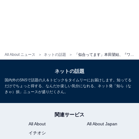
All About ニュース
ネットの話題
「似合ってます」本田望結、『ワンピース』ナミのコスプレ姿に反響！ 「めちゃめちゃ可愛い」「素敵」
ネットの話題
国内外のSNSで話題の人＆トピックをタイムリーにお届けします。知ってる
だけでちょっと得する、なんだか楽しい気分になれる、ネット発「知ら（な
きゃ）損」ニュースが盛りだくさん。
関連サービス
All About
All About Japan
イチオシ